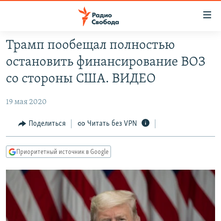
Ссылки
для
упрощенного
Трамп пообещал полностью
ПРОГРАММЫ
доступа
остановить финансирование ВОЗ
ПОДКАСТЫ
Вернуться
со стороны США. ВИДЕО
к
АВТОРСКИЕ ПРОЕКТЫ
основному
19 мая 2020
ЦИТАТЫ СВОБОДЫ
содержанию
Вернутся
МНЕНИЯ
Поделиться
Читать без VPN
к
КУЛЬТУРА
главной
Приоритетный источник в Google
навигации
IDEL.РЕАЛИИ
Вернутся
КАВКАЗ.РЕАЛИИ
к
СЕВЕР.РЕАЛИИ
поиску
СИБИРЬ.РЕАЛИИ