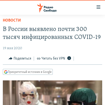
Ссылки
для
упрощенного
НОВОСТИ
ПРОГРАММЫ
доступа
В России выявлено почти 300
ПОДКАСТЫ
Вернуться
тысяч инфицированных COVID-19
к
АВТОРСКИЕ ПРОЕКТЫ
основному
19 мая 2020
ЦИТАТЫ СВОБОДЫ
содержанию
Вернутся
МНЕНИЯ
Поделиться
Читать без VPN
к
КУЛЬТУРА
главной
Приоритетный источник в Google
навигации
IDEL.РЕАЛИИ
Вернутся
КАВКАЗ.РЕАЛИИ
к
СЕВЕР.РЕАЛИИ
поиску
СИБИРЬ.РЕАЛИИ