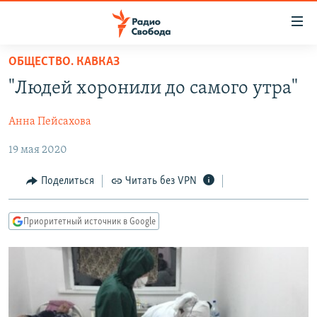
Ссылки
для
упрощенного
ОБЩЕСТВО. КАВКАЗ
ПРОГРАММЫ
доступа
"Людей хоронили до самого утра"
ПОДКАСТЫ
Вернуться
к
Анна Пейсахова
АВТОРСКИЕ ПРОЕКТЫ
основному
19 мая 2020
ЦИТАТЫ СВОБОДЫ
содержанию
Вернутся
МНЕНИЯ
Поделиться
Читать без VPN
к
КУЛЬТУРА
главной
Приоритетный источник в Google
навигации
IDEL.РЕАЛИИ
Вернутся
КАВКАЗ.РЕАЛИИ
к
СЕВЕР.РЕАЛИИ
поиску
СИБИРЬ.РЕАЛИИ