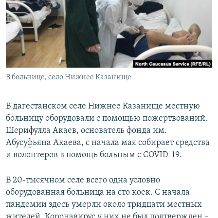
РАСПИСАНИЕ ВЕЩАНИЯ
ПОДПИШИТЕСЬ НА РАССЫЛКУ
СОЦИАЛЬНЫЕ СЕТИ
В больнице, село Нижнее Казанище
В дагестанском селе Нижнее Казанище местную
больницу оборудовали с помощью пожертвований.
Все сайты РСЕ/РС
Шерифулла Акаев, основатель фонда им.
Абусуфьяна Акаева, с начала мая собирает средства
и волонтеров в помощь больным с COVID-19.
В 20-тысячном селе всего одна условно
оборудованная больница на сто коек. С начала
пандемии здесь умерли около тридцати местных
жителей. Коронавирус у них не был подтвержден –