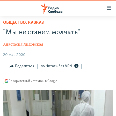
Ссылки
для
упрощенного
ОБЩЕСТВО. КАВКАЗ
ПРОГРАММЫ
доступа
"Мы не станем молчать"
ПОДКАСТЫ
Вернуться
к
Анастасия Лидовская
АВТОРСКИЕ ПРОЕКТЫ
основному
20 мая 2020
ЦИТАТЫ СВОБОДЫ
содержанию
Вернутся
МНЕНИЯ
Поделиться
Читать без VPN
к
КУЛЬТУРА
главной
Приоритетный источник в Google
навигации
IDEL.РЕАЛИИ
Вернутся
КАВКАЗ.РЕАЛИИ
к
СЕВЕР.РЕАЛИИ
поиску
СИБИРЬ.РЕАЛИИ