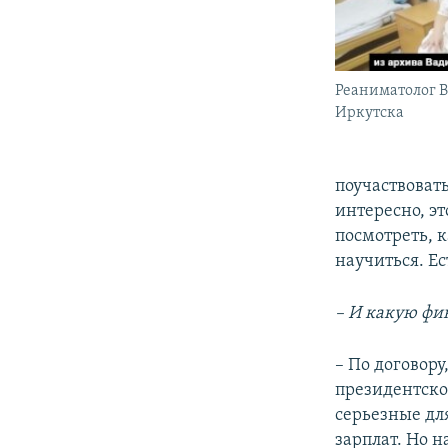
Реаниматолог 
Иркутска
поучаствовать
интересно, э
посмотреть, 
научиться. Е
– И какую фи
– По договор
президентско
серьезные дл
зарплат. Но н