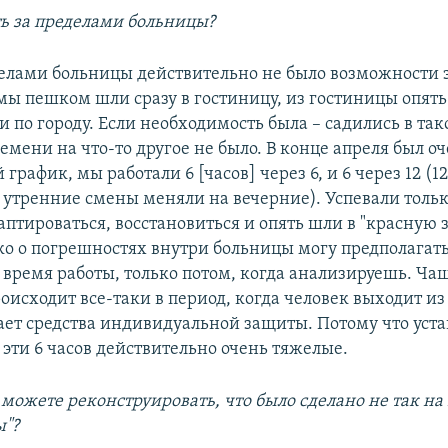
ь за пределами больницы?
еделами больницы действительно не было возможности 
мы пешком шли сразу в гостиницу, из гостиницы опять 
 по городу. Если необходимость была – садились в так
емени на что-то другое не было. В конце апреля был о
рафик, мы работали 6 [часов] через 6, и 6 через 12 (12
а утренние смены меняли на вечерние). Успевали тол
аптироваться, восстановиться и опять шли в "красную з
ко о погрешностях внутри больницы могу предполагать
 время работы, только потом, когда анализируешь. Чащ
оисходит все-таки в период, когда человек выходит из
ает средства индивидуальной защиты. Потому что уст
эти 6 часов действительно очень тяжелые.
 можете реконструировать, что было сделано не так на
ы"?