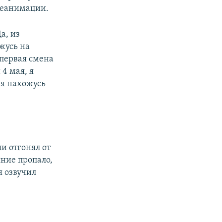
 реанимации.
а, из
жусь на
 первая смена
 4 мая, я
а я нахожусь
и отгонял от
яние пропало,
 я озвучил