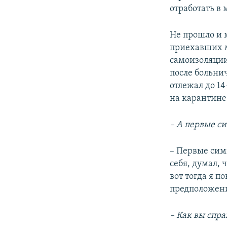
отработать в
Не прошло и м
приехавших м
самоизоляции
после больнич
отлежал до 14
на карантине
– А первые с
– Первые симп
себя, думал, 
вот тогда я по
предположен
– Как вы спра