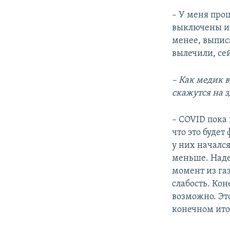
– У меня про
выключены из
менее, выпис
вылечили, се
– Как медик 
скажутся на з
– COVID пока 
что это будет
у них началс
меньше. Наде
момент из га
слабость. Кон
возможно. Эт
конечном итог