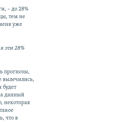
и, – до 28%
цы, тем не
 меня уже
к эти 28%
ть прогнозы,
ые вылечились,
х будет
на данный
о, некоторая
 такое
, что в