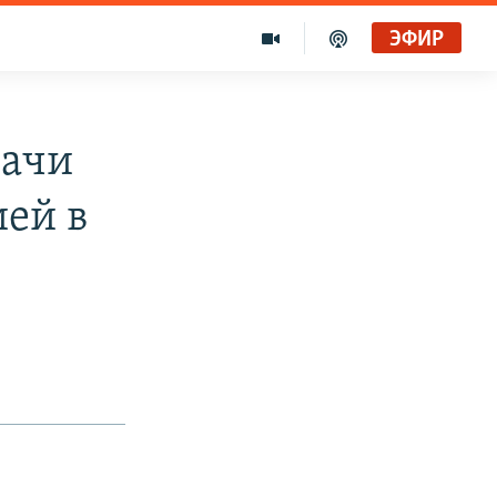
ЭФИР
рачи
ией в