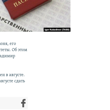
юня, его
итеты. Об этом
ладимир
н в августе.
вгусте сдать