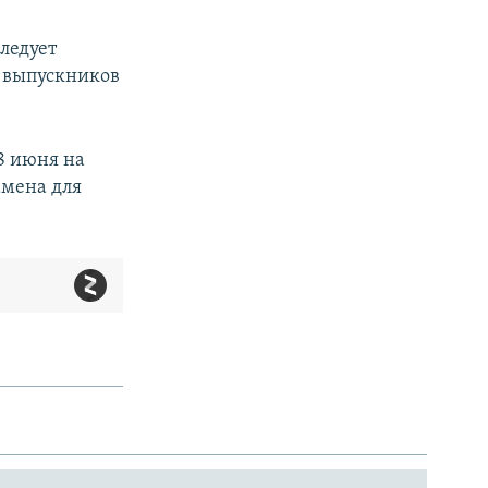
следует
 выпускников
8 июня на
амена для