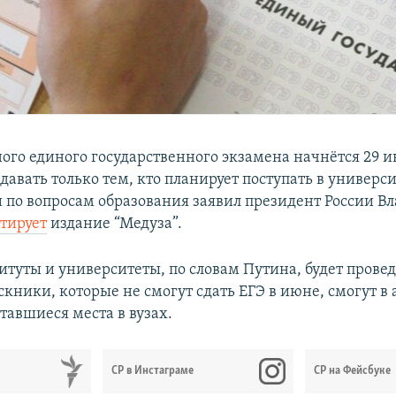
ого единого государственного экзамена начнётся 29 и
давать только тем, кто планирует поступать в универс
 по вопросам образования заявил президент России В
тирует
издание “Медуза”.
туты и университеты, по словам Путина, будет проведе
ники, которые не смогут сдать ЕГЭ в июне, смогут в а
тавшиеся места в вузах.
СР в Инстаграме
СР на Фейсбуке