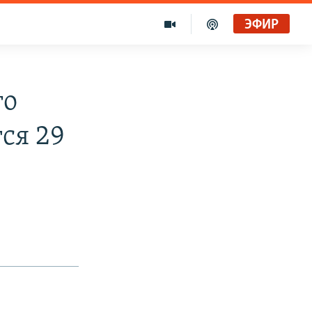
ЭФИР
го
ся 29