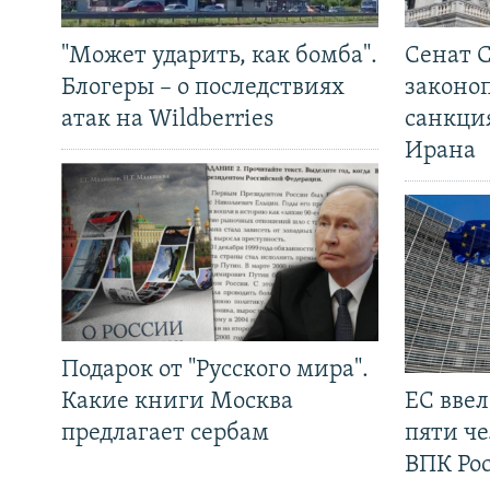
"Может ударить, как бомба".
Сенат 
Блогеры – о последствиях
законо
атак на Wildberries
санкци
Ирана
Подарок от "Русского мира".
Какие книги Москва
ЕС вве
предлагает сербам
пяти че
ВПК Ро