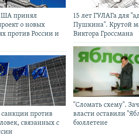
США принял
15 лет ГУЛАГа для "а
проект о новых
Пушкина". Крутой 
ях против России и
Виктора Гроссмана
"Сломать схему". За
л санкции против
власти оставили "Ябл
ловек, связанных с
бюллетене
ссии