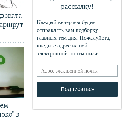
двоката
маршрут
чем
око" в