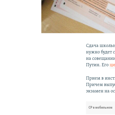
Сдача школьн
нужно будет с
на совещании
Путин. Его
ци
Прием в инсти
Причем выпуск
экзамен на ос
СР в мобильном