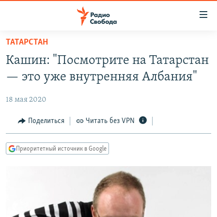
Ссылки
для
упрощенного
ТАТАРСТАН
ПРОГРАММЫ
доступа
Кашин: "Посмотрите на Татарстан
ПОДКАСТЫ
Вернуться
— это уже внутренняя Албания"
к
АВТОРСКИЕ ПРОЕКТЫ
основному
18 мая 2020
ЦИТАТЫ СВОБОДЫ
содержанию
Вернутся
МНЕНИЯ
Поделиться
Читать без VPN
к
КУЛЬТУРА
главной
Приоритетный источник в Google
навигации
IDEL.РЕАЛИИ
Вернутся
КАВКАЗ.РЕАЛИИ
к
СЕВЕР.РЕАЛИИ
поиску
СИБИРЬ.РЕАЛИИ