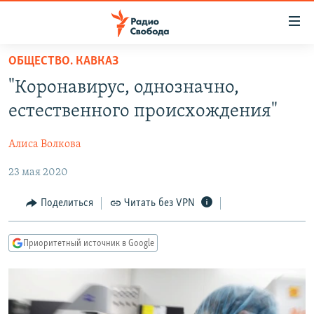
Ссылки
для
упрощенного
ОБЩЕСТВО. КАВКАЗ
ПРОГРАММЫ
доступа
"Коронавирус, однозначно,
ПОДКАСТЫ
Вернуться
естественного происхождения"
к
АВТОРСКИЕ ПРОЕКТЫ
основному
Алиса Волкова
ЦИТАТЫ СВОБОДЫ
содержанию
Вернутся
23 мая 2020
МНЕНИЯ
к
КУЛЬТУРА
Поделиться
Читать без VPN
главной
навигации
IDEL.РЕАЛИИ
Вернутся
Приоритетный источник в Google
КАВКАЗ.РЕАЛИИ
к
СЕВЕР.РЕАЛИИ
поиску
СИБИРЬ.РЕАЛИИ