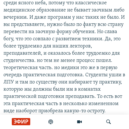
среди ясного неба, потому что классическое
медицинское образование не бывает заочным либо
вечерним. И даже программ у нас таких не было. И
вы представляете, нужно было по факту всю страну
перевести на заочную форму обучения. Но слава
богу, что это совпало с развитием техники. Да, это
более трудоемко для наших лекторов,
преподавателей, и оказалось более трудоемко для
студенчества. но тем не менее процесс пошел.
теоретическая часть. но медики это же в первую
очередь практическая подготовка. Студенты ушли в
ЛПУ и там по существу они набирают ту практику,
которую мы должны были им в комнатах
практической подготовки преподавать. То есть вот
эта практическая часть в несколько измененном
виде наоборот приобрела какую-то остроту.
Конечно же, мы пойдем навстречу студентам, в
ЭФИР
плане того, что мы будем принимать во внимание и