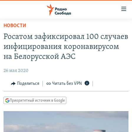
Ссылки
для
упрощенного
НОВОСТИ
ПРОГРАММЫ
доступа
Росатом зафиксировал 100 случаев
ПОДКАСТЫ
Вернуться
инфицирования коронавирусом
к
АВТОРСКИЕ ПРОЕКТЫ
на Белорусской АЭС
основному
ЦИТАТЫ СВОБОДЫ
содержанию
26 мая 2020
Вернутся
МНЕНИЯ
к
Поделиться
Читать без VPN
КУЛЬТУРА
главной
навигации
IDEL.РЕАЛИИ
Приоритетный источник в Google
Вернутся
КАВКАЗ.РЕАЛИИ
к
СЕВЕР.РЕАЛИИ
поиску
СИБИРЬ.РЕАЛИИ