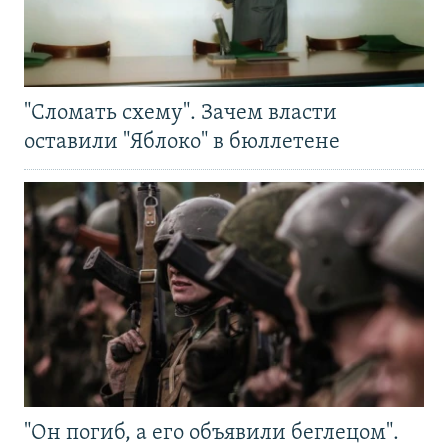
"Сломать схему". Зачем власти
оставили "Яблоко" в бюллетене
"Он погиб, а его объявили беглецом".