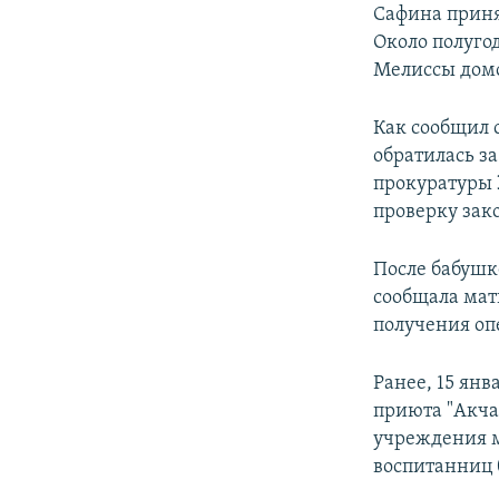
Сафина приня
Около полуго
Мелиссы дом
Как сообщил
обратилась з
прокуратуры
проверку зак
После бабушк
сообщала мат
получения оп
Ранее, 15 янв
приюта "Акча
учреждения мн
воспитанниц 