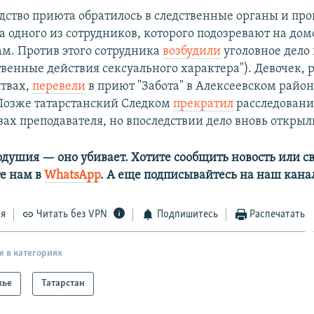
дство приюта обратилось в следственные органы и про
 одного из сотрудников, которого подозревают на дом
м. Против этого сотрудника
возбудили
уголовное дело 
твенные действия сексуального характера"). Девочек,
ствах,
перевели
в приют "Забота" в Алексеевском райо
Позже татарстанский Следком
прекратил
расследовани
вах преподавателя, но впоследствии дело вновь открыл
одушия — оно убивает. Хотите сообщить новость или св
е нам в
WhatsApp
. А еще подписывайтесь на наш кана
ся
Читать без VPN
Подпишитесь
Распечатать
е в категориях
жье
Татарстан