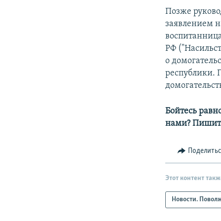
Позже руково
заявлением на
воспитанница
РФ ("Насильс
о домогатель
республики. 
домогательст
Бойтесь равн
нами? Пишит
Поделить
Этот контент такж
Новости. Повол