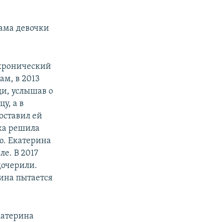
мама девочки
"хронический
ам, в 2013
щи, услышав о
у, а в
оставил ей
ека решила
ю. Екатерина
ле. В 2017
дочерили.
фина пытается
катерина