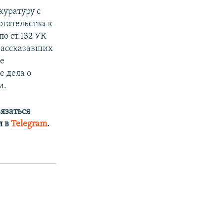
куратуру с
огательства к
по ст.132 УК
 рассказавших
не
е дела о
и.
язаться
л в
Telegram
.