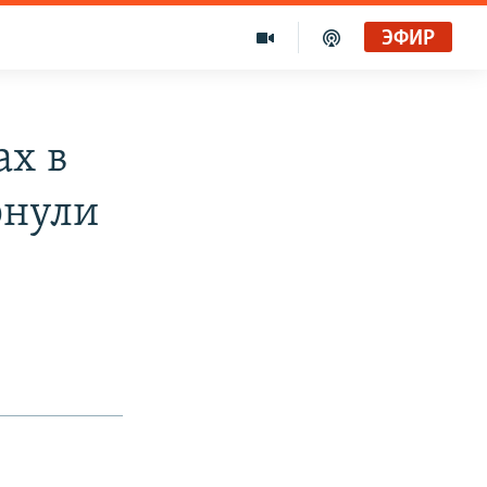
ЭФИР
ах в
рнули