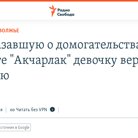
ОВОЛЖЬЕ
азавшую о домогательств
е "Акчарлак" девочку ве
ью
ся
Читать без VPN
сточник в Google