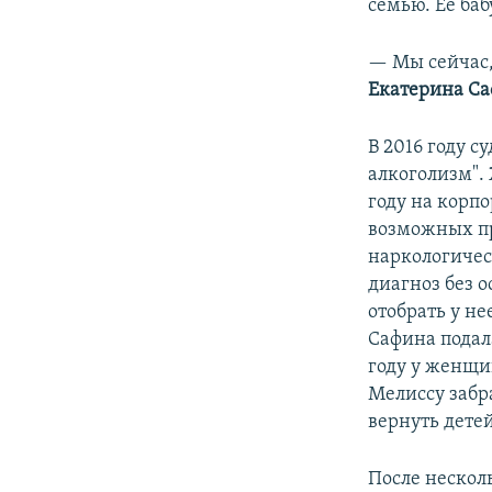
семью. Ее ба
— Мы сейчас, 
Екатерина С
В 2016 году с
алкоголизм". 
году на корп
возможных пр
наркологичес
диагноз без о
отобрать у н
Сафина подала
году у женщи
Мелиссу забра
вернуть детей
После нескол