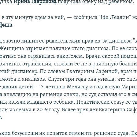
бушка
Ирина Гаврилова
получила опеку над ребенком.
в эту минуту едем за ней, — сообщила "Idel.Реалии" 
афина
.
уд заочно лишил ее родительских прав из-за диагноза 
Женщина отрицает наличие этого диагноза. По ее слов
оративе она отравилась алкоголем. Врачи скорой помо
ичинах отравления, отвезли ее не в районную больниц
кий диспансер. По словам Екатерины Сафиной, врач п
смотра и анализов. Спустя три года она узнала, что оп
ее двоих детей — 7-летнюю Мелиссу и годовалую Мари
 апелляцию на решение опеки, но суд оставил его в си
ны изъяли младшего ребенка. Практически сразу ее у
ли из семьи в 2019 году. Более трех лет Екатерина Са
.
ьких безуспешных попыток отменить решение суда, Е