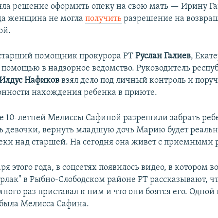
ла решение оформить опеку на свою мать — Ирину Га
да женщина не могла
получить
разрешение на возвра
ой.
 старший помощник прокурора РТ
Руслан Галиев
, Екат
а помощью в надзорное ведомство. Руководитель респ
Илдус Нафиков
взял дело под личный контроль и пору
онности нахождения ребенка в приюте.
е 10-летней Мелиссы Сафиной разрешили забрать реб
ь девочки, вернуть младшую дочь Марию будет реальн
еки над старшей. На сегодня она живет с приемными 
аря этого года, в соцсетях появилось видео, в котором
рлак" в Рыбно-Слободском районе РТ рассказывают, ч
ого раз приставал к ним и что они боятся его. Одной 
была Мелисса Сафина.