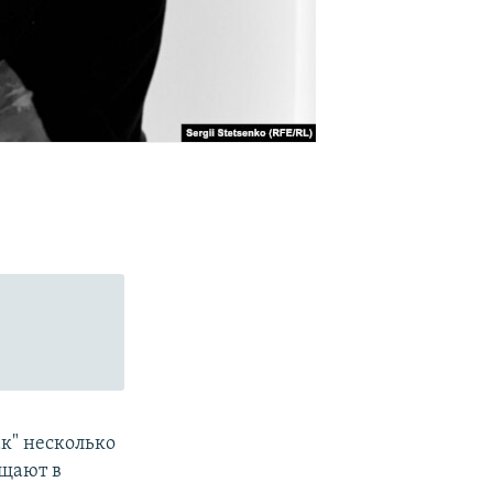
ак" несколько
ащают в