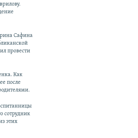
врилову.
щение
ерина Сафина
убликанской
чил провести
енка. Как
ее после
родителями.
 воспитанницы
то сотрудник
из этих