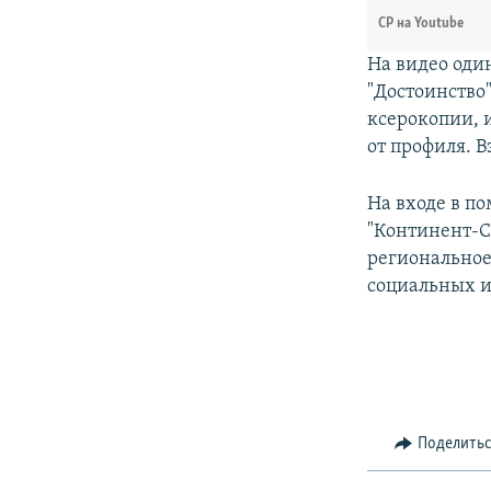
СР на Youtube
На видео оди
"Достоинство"
ксерокопии, и
от профиля. 
На входе в п
"Континент-С
региональное
социальных и
Поделить