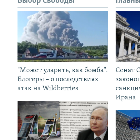
Выбор Свободы
Главны
"Может ударить, как бомба".
Сенат 
Блогеры – о последствиях
законо
атак на Wildberries
санкци
Ирана