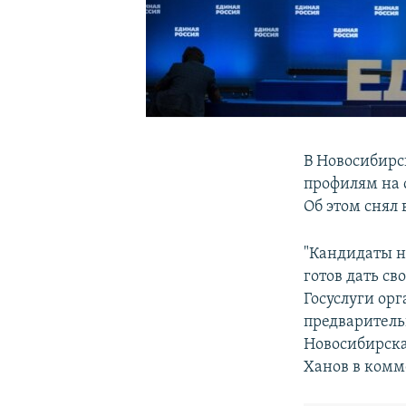
В Новосибирс
профилям на с
Об этом снял 
"Кандидаты н
готов дать св
Госуслуги ор
предваритель
Новосибирска
Ханов в комм