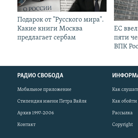
Подарок от "Русского мира".
Какие книги Москва
ЕС вве
предлагает сербам
пяти че
ВПК Ро
РАДИО СВОБОДА
ИНФОРМ
Мобильное приложение
Как слушат
СОЦИАЛЬНЫЕ СЕТИ
Стипендия имени Петра Вайля
Как обойти
Архив 1997-2006
Рассылка
Контакт
Copyright
Все сайты РСЕ/РС