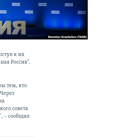
ступ к их
ная Россия".
.
ы тем, кто
 Через
на
кого совета
, – сообщил