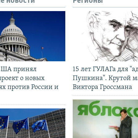
е новости
Регионы
США принял
15 лет ГУЛАГа для "а
проект о новых
Пушкина". Крутой 
ях против России и
Виктора Гроссмана