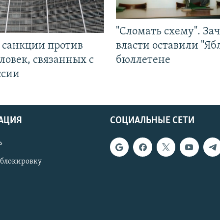
"Сломать схему". За
л санкции против
власти оставили "Ябл
ловек, связанных с
бюллетене
ссии
АЦИЯ
СОЦИАЛЬНЫЕ СЕТИ
ь
 блокировку