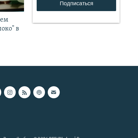
чем
око" в