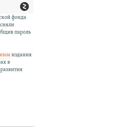
ской фонда
 сняли
ообщив пароль
нным
издания
ах в
 развития