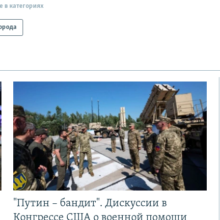
е в категориях
орода
"Путин – бандит". Дискуссии в
Конгрессе США о военной помощи