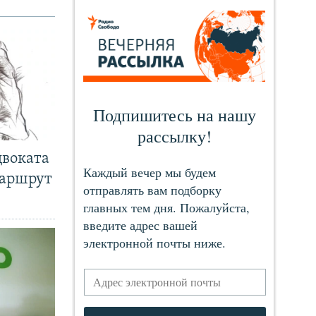
двоката
маршрут