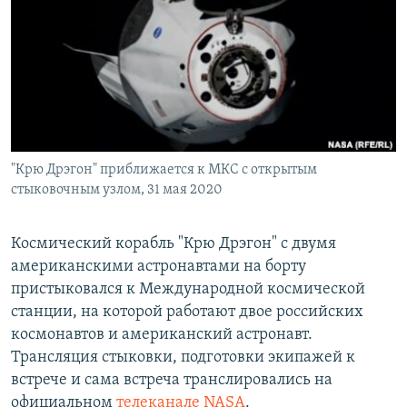
РАСПИСАНИЕ ВЕЩАНИЯ
ПОДПИШИТЕСЬ НА РАССЫЛКУ
СОЦИАЛЬНЫЕ СЕТИ
"Крю Дрэгон" приближается к МКС с открытым
стыковочным узлом, 31 мая 2020
Все сайты РСЕ/РС
Космический корабль "Крю Дрэгон" с двумя
американскими астронавтами на борту
пристыковался к Международной космической
станции, на которой работают двое российских
космонавтов и американский астронавт.
Трансляция стыковки, подготовки экипажей к
встрече и сама встреча транслировались на
официальном
телеканале NASA
.