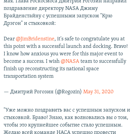
мая. Глава Роскосмоса Дмитрий Рогозин направил
поздравление директору NASA Джиму
Брайденстайну с успешными запуском "Крю
Дрэгон" и стыковкой:
Dear
@JimBridenstine
, it's safe to congratulate you at
this point with a successful launch and docking. Bravo!
I know how anxious you were for this major event to
become a success. I wish
@NASA
team to successfully
finish up reconstructing its national space
transportation system
— Дмитрий Рогозин (@Rogozin)
May 31, 2020
"Уже можно поздравить вас с успешным запуском и
стыковкой. Браво! Знаю, как волновались вы о том,
чтобы это крупнейшее событие стало успешным.
Желаю всей команде НАСА успешно провести