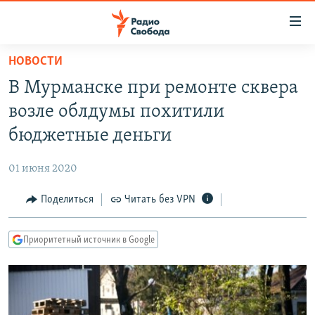
Ссылки
для
упрощенного
НОВОСТИ
ПРОГРАММЫ
доступа
В Мурманске при ремонте сквера
ПОДКАСТЫ
Вернуться
возле облдумы похитили
к
АВТОРСКИЕ ПРОЕКТЫ
бюджетные деньги
основному
ЦИТАТЫ СВОБОДЫ
содержанию
01 июня 2020
Вернутся
МНЕНИЯ
к
Поделиться
Читать без VPN
КУЛЬТУРА
главной
навигации
IDEL.РЕАЛИИ
Приоритетный источник в Google
Вернутся
КАВКАЗ.РЕАЛИИ
к
СЕВЕР.РЕАЛИИ
поиску
СИБИРЬ.РЕАЛИИ