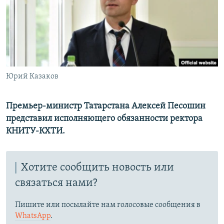
РАСПИСАНИЕ ВЕЩАНИЯ
ПОДПИШИТЕСЬ НА РАССЫЛКУ
СОЦИАЛЬНЫЕ СЕТИ
Юрий Казаков
Премьер-министр Татарстана Алексей Песошин
представил исполняющего обязанности ректора
Все сайты РСЕ/РС
КНИТУ-КХТИ.
Хотите сообщить новость или
связаться нами?
Пишите или посылайте нам голосовые сообщения в
WhatsApp
.