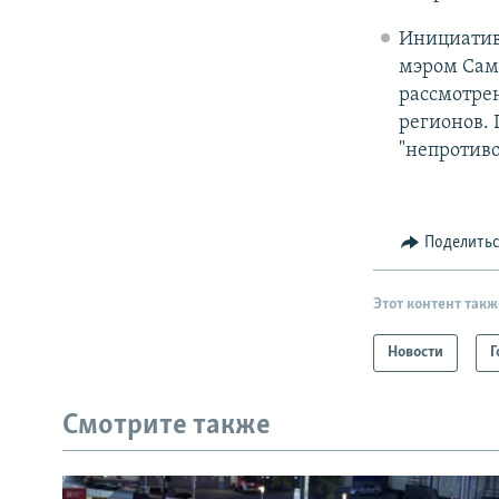
Инициатив
мэром Сама
рассмотрен
регионов. 
"непротив
Поделить
Этот контент такж
Новости
Г
Смотрите также