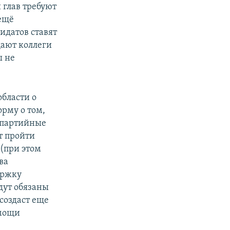
 глав требуют
 ещё
идатов ставят
щают коллеги
ы не
области о
рму о том,
 партийные
т пройти
(при этом
ва
ержку
дут обязаны
 создаст еще
омощи