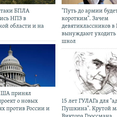
 атаки БПЛА
"Путь до армии буде
ись НПЗ в
коротким". Зачем
кой области и на
девятиклассников в 
вынуждают уходить
школ
США принял
проект о новых
15 лет ГУЛАГа для "а
ях против России и
Пушкина". Крутой 
Виктора Гроссмана