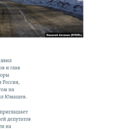
аявил
в и глав
боры
 Россия,
том на
щил Юмашев.
 приглашает
сей депутатов
ти на