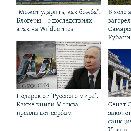
"Может ударить, как бомба".
В ходе
Блогеры – о последствиях
загорел
атак на Wildberries
Самарс
Кубани
Подарок от "Русского мира".
Какие книги Москва
Сенат 
предлагает сербам
законо
санкци
Ирана