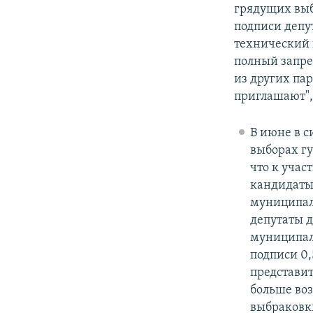
грядущих выб
подписи депут
технический 
полный запре
из других пар
приглашают",
В июне в с
выборах гу
что к учас
кандидаты
муниципаль
депутаты д
муниципаль
подписи 0,
представит
больше во
выбраковк