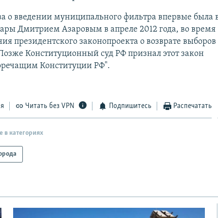
а о введении муниципального фильтра впервые была 
ры Дмитрием Азаровым в апреле 2012 года, во время
ия президентского законопроекта о возврате выборов 
Позже Конституционный суд РФ признал этот закон
оречащим Конституции РФ".
ся
Читать без VPN
Подпишитесь
Распечатать
е в категориях
орода