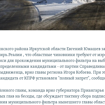
инского района Иркутской области Евгений Юмашев з
ирь.Реалии , что областные чиновники требуют от мэро
иси для прохождения муниципального фильтра на вы
определенными кандидатами - от партии Справедливая
ыдвиженца, врио главы региона Игоря Кобзева. При э
кандидата от КПРФ установлен "полный запрет", сооб
йонного главы, команда врио губернатора Приангарья
х глав на беседы, где обсуждает тактику сбора подпи
ния муниципального фильтра нынешнего главы облас