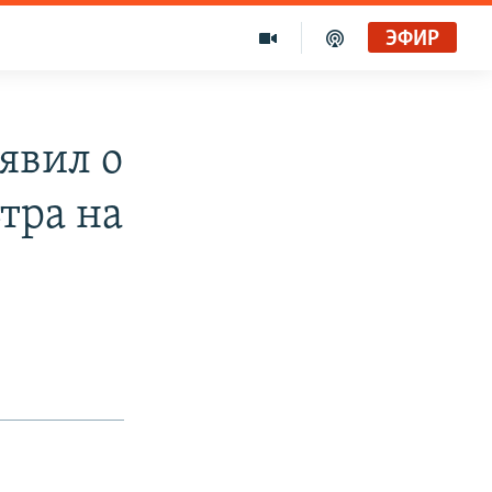
ЭФИР
явил о
тра на