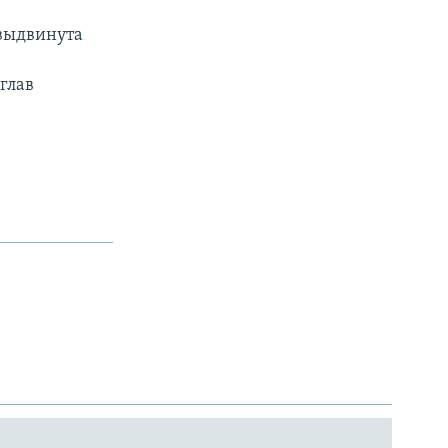
выдвинута
глав