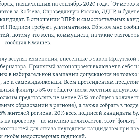
орах, назначенных на сентябрь 2020 года. "От мэров и
атов за Кобзева, Справедливую Россию, ЛДПР, и будет
кандидат. В отношении КПРФ и самостоятельных канд
т!!! Подписи требуют ультимативно. Об этом мне сооб
тий, потому что меня, коммуниста, на такие разговор
 - сообщил Юмашев.
илу вступят изменения, внесенные в закон Иркутской 
бернатора. Принятый законопроект включает в себя но
тию в избирательной кампании допускаются не только
, но и самовыдвиженцы. Всем претендентам предстои
ный фильтр в 5% от общего числа местных депутатов 
олжны представлять не менее 75 % от общего количест
ных образований в регионе), а также собрать в подд
5% жителей региона. 20% всех подписей кандидаты бу
ь на проверку – по мнению политологов, этот "фильтр"
зможностей для отказа неугодным кандидатам при п
и якобы недостоверных подписей.