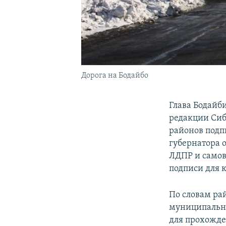
Дорога на Бодайбо
Глава Бодайб
редакции Сиб
районов подп
губернатора 
ЛДПР и самов
подписи для 
По словам ра
муниципальны
для прохожде