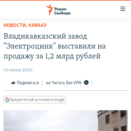
Ссылки
для
упрощенного
НОВОСТИ. КАВКАЗ
ПРОГРАММЫ
доступа
Владикавказский завод
ПОДКАСТЫ
Вернуться
"Электроцинк" выставили на
к
АВТОРСКИЕ ПРОЕКТЫ
продажу за 1,2 млрд рублей
основному
ЦИТАТЫ СВОБОДЫ
содержанию
03 июня 2020
Вернутся
МНЕНИЯ
к
Поделиться
Читать без VPN
КУЛЬТУРА
главной
навигации
IDEL.РЕАЛИИ
Приоритетный источник в Google
Вернутся
КАВКАЗ.РЕАЛИИ
к
СЕВЕР.РЕАЛИИ
поиску
СИБИРЬ.РЕАЛИИ