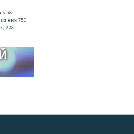
сь 58
 из них 750
х, 2231
ЫЙ