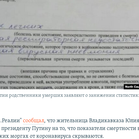
тии родственники умерших заявляют о занижении статистик
з.Реалии"
сообщал
, что жительница Владикавказа Юли
 президенту Путину на то, что показатели смертности 
ких моргах от коронавируса скрываются.