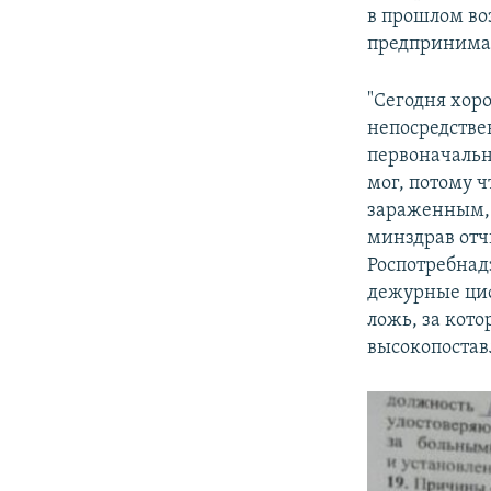
в прошлом во
предпринимат
"Сегодня хор
непосредствен
первоначально
мог, потому ч
зараженным, 
минздрав отчи
Роспотребнад
дежурные циф
ложь, за кото
высокопоста