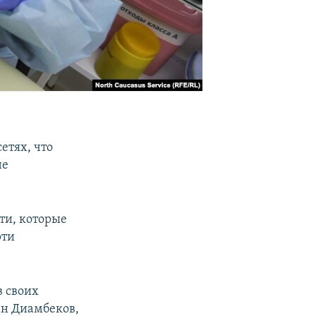
етях, что
не
ти, которые
рти
в своих
ан Диамбеков,