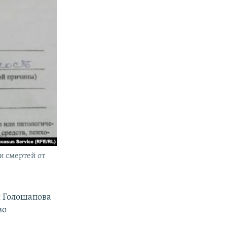
и смертей от
я Голошапова
во