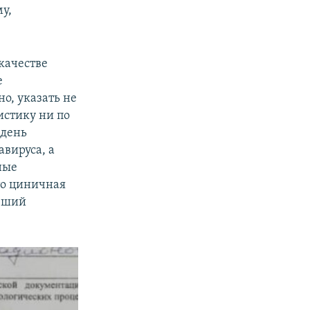
у,
качестве
е
но, указать не
тистику ни по
 день
авируса, а
ные
то циничная
ывший