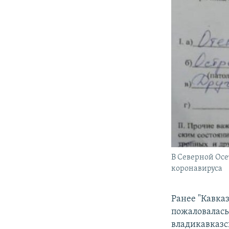
В Северной Осе
коронавируса
Ранее "Кавка
пожаловалась
владикавказс