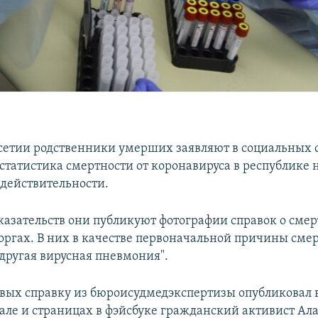
сетии родственники умерших заявляют в социальных с
статистика смертности от коронавируса в республике 
 действительности.
оказательств они публикуют фотографии справок о смер
оргах. В них в качестве первоначальной причины сме
"другая вирусная пневмония".
вых справку из бюроисудмедэкспертизы опубликовал 
але и страницах в фэйсбуке гражданский активист Ал