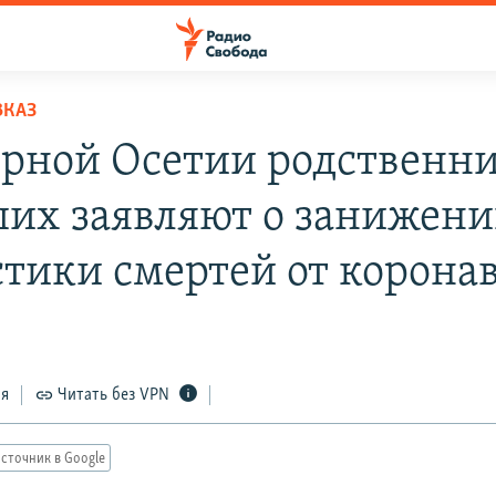
ВКАЗ
ерной Осетии родственн
их заявляют о занижен
стики смертей от корона
ся
Читать без VPN
сточник в Google