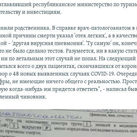
зглавлявший республиканское министерство по туризм
ельству и инвестициям.
онили родственника. В справке врач-патологоанатом в 
ной причины смерти указал 'отек легких', а в качеств
й – 'другая вирусная пневмония'. 'Ту самую' он, конеч
то не было сделано тестов. Разумеется, ни в какую ста
ни по летальным этот случай не попал. На следующий
тался всего о двух пациентах, скончавшихся от корон
зор о 48 новых выявленных случаях COVID-19. Очеред
ры, не имеющие ничего общего с реальностью. Прос
рую когда-нибудь им придется ответить", - написал б
вленный чиновник.