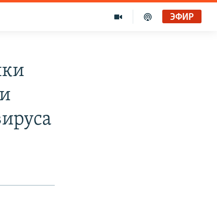
ЭФИР
ики
ии
вируса