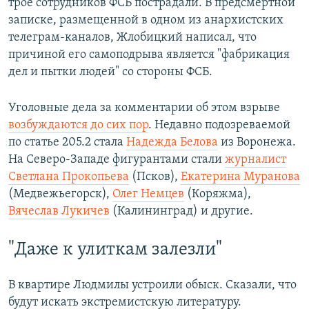
трое сотрудников ФСБ пострадали. В предсмертной
записке, размещенной в одном из анархистских
телеграм-каналов, Жлобицкий написал, что
причиной его самоподрыва является "фабрикация
дел и пытки людей" со стороны ФСБ.
Уголовные дела за комментарии об этом взрыве
возбуждаются до сих пор
. Недавно подозреваемой
по статье 205.2 стала
Надежда Белова
из Воронежа.
На Северо-Западе фигурантами стали
журналист
Светлана Прокопьева
(Псков),
Екатерина Муранова
(Медвежьегорск),
Олег Немцев
(Коряжма),
Вячеслав Лукичев
(Калининград) и другие.
"Даже к улиткам залезли"
В квартире Людмилы устроили обыск. Сказали, что
будут искать экстремистскую литературу.