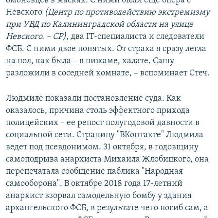
омоновцев в масках. С ними были еще опера с
Невского
(Центр по противодействию экстремизму
при УВД по Калининградской области на улице
Невского. – СР)
, два IT-специалиста и следователи
ФСБ. С ними двое понятых. От страха я сразу легла
на пол, как была – в пижаме, халате. Сашу
разложили в соседней комнате, – вспоминает Стеч.
Людмиле показали постановление суда. Как
оказалось, причина столь эффектного прихода
полицейских – ее репост полугодовой давности в
социальной сети. Страницу "ВКонтакте" Людмила
ведет под псевдонимом. 31 октября, в годовщину
самоподрыва анархиста Михаила Жлобицкого, она
перепечатала сообщение паблика "Народная
самооборона". В октябре 2018 года 17-летний
анархист взорвал самодельную бомбу у здания
архангельского ФСБ, в результате чего погиб сам, а