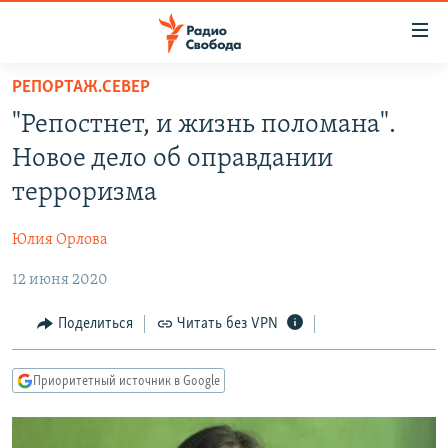
Ссылки
для
упрощенного
РЕПОРТАЖ.СЕВЕР
ПРОГРАММЫ
доступа
"Репостнет, и жизнь поломана".
ПОДКАСТЫ
Вернуться
Новое дело об оправдании
к
АВТОРСКИЕ ПРОЕКТЫ
терроризма
основному
ЦИТАТЫ СВОБОДЫ
содержанию
Юлия Орлова
Вернутся
МНЕНИЯ
к
12 июня 2020
КУЛЬТУРА
главной
навигации
IDEL.РЕАЛИИ
Поделиться
Читать без VPN
Вернутся
КАВКАЗ.РЕАЛИИ
к
Приоритетный источник в Google
СЕВЕР.РЕАЛИИ
поиску
СИБИРЬ.РЕАЛИИ