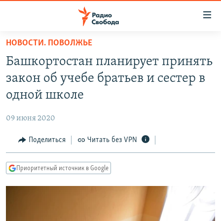
Ссылки
для
упрощенного
НОВОСТИ. ПОВОЛЖЬЕ
ПРОГРАММЫ
доступа
Башкортостан планирует принять
ПОДКАСТЫ
Вернуться
закон об учебе братьев и сестер в
к
АВТОРСКИЕ ПРОЕКТЫ
одной школе
основному
ЦИТАТЫ СВОБОДЫ
содержанию
09 июня 2020
Вернутся
МНЕНИЯ
к
Поделиться
Читать без VPN
КУЛЬТУРА
главной
навигации
IDEL.РЕАЛИИ
Приоритетный источник в Google
Вернутся
КАВКАЗ.РЕАЛИИ
к
СЕВЕР.РЕАЛИИ
поиску
СИБИРЬ.РЕАЛИИ