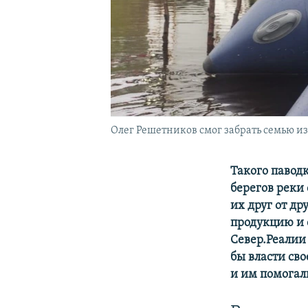
Олег Решетников смог забрать семью из
Такого павод
берегов реки
их друг от др
продукцию и 
Север.Реалии
бы власти св
и им помогал