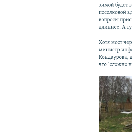
зимой будет в
поселковой а
вопросы присы
длиннее. А ту
Хотя мост че
министр инфо
Кондаурова, 
что "сложно 