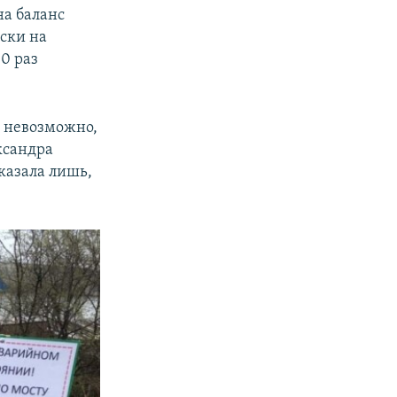
на баланс
ски на
10 раз
е невозможно,
ксандра
казала лишь,