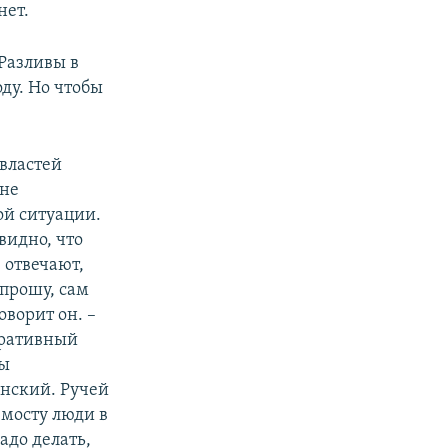
нет.
Разливы в
ду. Но чтобы
властей
 не
й ситуации.
видно, что
 отвечают,
 прошу, сам
оворит он. –
еративный
бы
инский. Ручей
 мосту люди в
адо делать,