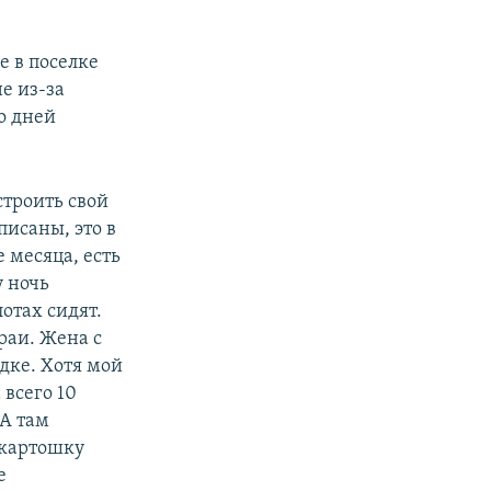
е в поселке
е из-за
о дней
строить свой
писаны, это в
 месяца, есть
у ночь
отах сидят.
раи. Жена с
одке. Хотя мой
 всего 10
 А там
е картошку
е