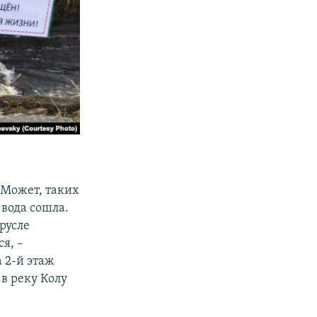
. Может, таких
 вода сошла.
русле
ся, –
а 2-й этаж
в реку Колу