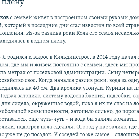
 плену
ков
с семьей живет в построенном своими руками дом
 который в последние дни стал известен по всей стран
топления. Из-за разлива реки Кола его семья нескольк
аходилась в водном плену.
– Я родился и вырос в Кильдинстрое, в 2014 году начал 
дом, где мы и живем постоянно с семьей, здесь мы про
ста метрах от поселковой администрации. Сыну четыре
хозяйство свое. Когда начался разлив реки, вода за одн
поднялась на 40 см. Два кролика утонули. Курицы на пл
Подвал затопило, систему водоснабжения, подсобки, са
дня сидела, окруженная водой, пока я их не спас на л
небольшой возвышенности, затопило сильно, до порога
ставалось, еще чуть-чуть – и вода бы залила комнаты.
лили, подогрев пола сделали. Огород у нас залило, гд
с уже не до посадок. У соседей то же самое – сплошны