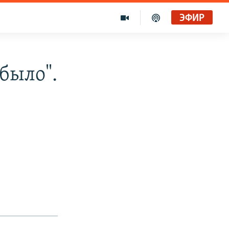
ЭФИР
было".
в