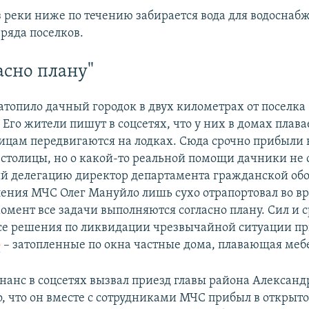
 реки ниже по течению забирается вода для водоснаб
ряда поселков.
асно плану"
атопило дачный городок в двух километрах от поселка
Его жители пишут в соцсетях, что у них в домах плава
лицам передвигаются на лодках. Сюда срочно прибыли
столицы, но о какой-то реальной помощи дачники не 
й делегацию директор департамента гражданской об
ения МЧС Олег Мануйло лишь сухо отрапортовал во вр
омент все задачи выполняются согласно плану. Сил и с
Все решения по ликвидации чрезвычайной ситуации п
о
– затопленные по окна частные дома, плавающая меб
нанс в соцсетях вызвал приезд главы района Александ
о, что он вместе с сотрудниками МЧС прибыл в открыт