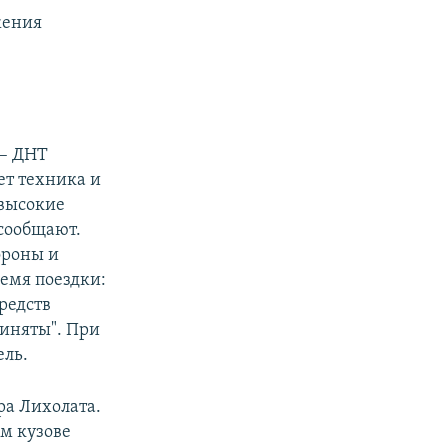
жения
 – ДНТ
ет техника и
 высокие
сообщают.
ороны и
емя поездки:
редств
риняты". При
ель.
ра Лихолата.
ом кузове