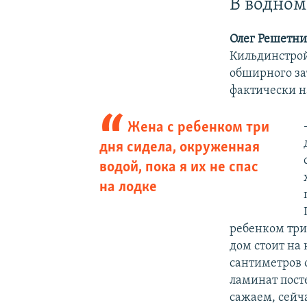
В водном
Олег Решетни
Кильдинстрой,
обширного за
фактически н
Жена с ребенком три
дня сидела, окруженная
водой, пока я их не спас
на лодке
ребенком три 
дом стоит на 
сантиметров о
ламинат посте
сажаем, сейча