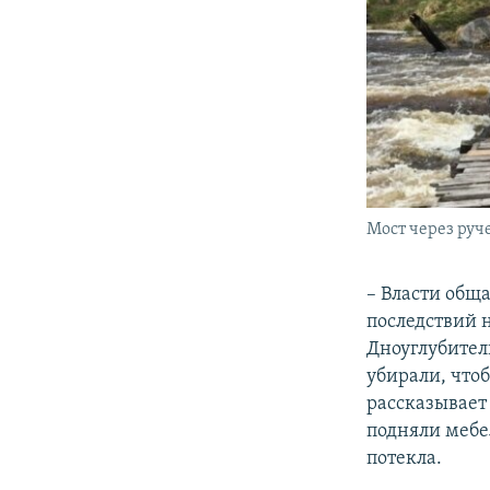
Мост через ру
– Власти обща
последствий н
Дноуглубител
убирали, чтоб
рассказывает 
подняли мебе
потекла.