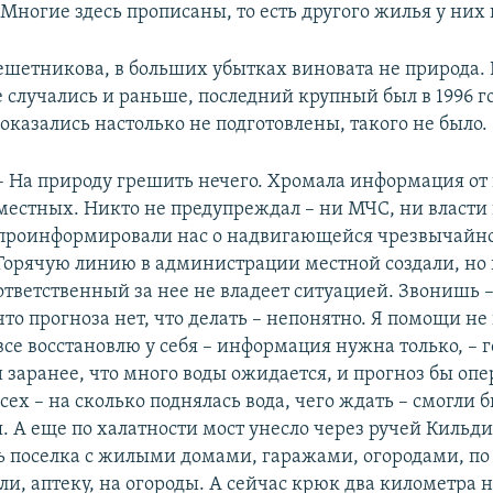
Многие здесь прописаны, то есть другого жилья у них 
шетникова, в больших убытках виновата не природа. 
 случались и раньше, последний крупный был в 1996 го
 оказались настолько не подготовлены, такого не было.
– На природу грешить нечего. Хромала информация от 
местных. Никто не предупреждал – ни МЧС, ни власти
проинформировали нас о надвигающейся чрезвычайно
Горячую линию в администрации местной создали, но 
ответственный за нее не владеет ситуацией. Звонишь –
что прогноза нет, что делать – непонятно. Я помощи не
все восстановлю у себя – информация нужна только, – г
и заранее, что много воды ожидается, и прогноз бы оп
сех – на сколько поднялась вода, чего ждать – смогли 
я. А еще по халатности мост унесло через ручей Кильд
ть поселка с жилыми домами, гаражами, огородами, по
и, аптеку, на огороды. А сейчас крюк два километра н