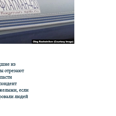
дшие из
ты отрезают
спасти
спондент
яжелыми, если
ровали людей