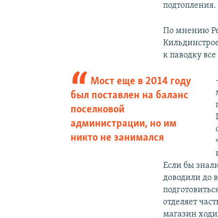
подтопления. 
По мнению Ре
Кильдинстрое
к паводку все
Мост еще в 2014 году
был поставлен на баланс
поселковой
администрации, но им
никто не занимался
Если бы знал
доводили до в
подготовитьс
отделяет час
магазин ходил