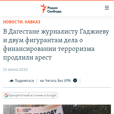
Ссылки
для
упрощенного
НОВОСТИ. КАВКАЗ
ПРОГРАММЫ
доступа
В Дагестане журналисту Гаджиеву
ПОДКАСТЫ
Вернуться
и двум фигурантам дела о
к
АВТОРСКИЕ ПРОЕКТЫ
финансировании терроризма
основному
ЦИТАТЫ СВОБОДЫ
содержанию
продлили арест
Вернутся
МНЕНИЯ
к
10 июня 2020
КУЛЬТУРА
главной
Поделиться
Читать без VPN
навигации
IDEL.РЕАЛИИ
Вернутся
КАВКАЗ.РЕАЛИИ
к
Приоритетный источник в Google
СЕВЕР.РЕАЛИИ
поиску
СИБИРЬ.РЕАЛИИ