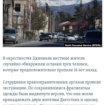
РАСПИСАНИЕ ВЕЩАНИЯ
ПОДПИШИТЕСЬ НА РАССЫЛКУ
СОЦИАЛЬНЫЕ СЕТИ
Все сайты РСЕ/РС
В окрестностях Цхинвали местные жители
случайно обнаружили останки трех человек,
которые предположительно пропали 16 лет назад.
Сотрудники правоохранительных органов провели
эксгумацию. По сохранившимся фрагментам
одежды была выдвинута версия, что они могли
принадлежать двум жителям Дагестана и одному