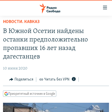
Ссылки
для
упрощенного
НОВОСТИ. КАВКАЗ
ПРОГРАММЫ
доступа
В Южной Осетии найдены
ПОДКАСТЫ
Вернуться
останки предположительно
к
АВТОРСКИЕ ПРОЕКТЫ
пропавших 16 лет назад
основному
ЦИТАТЫ СВОБОДЫ
содержанию
дагестанцев
Вернутся
МНЕНИЯ
к
10 июня 2020
КУЛЬТУРА
главной
Поделиться
Читать без VPN
навигации
IDEL.РЕАЛИИ
Вернутся
КАВКАЗ.РЕАЛИИ
к
Приоритетный источник в Google
СЕВЕР.РЕАЛИИ
поиску
СИБИРЬ.РЕАЛИИ