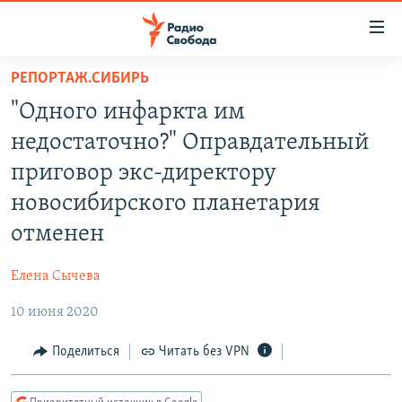
Ссылки
для
упрощенного
РЕПОРТАЖ.СИБИРЬ
ПРОГРАММЫ
доступа
"Одного инфаркта им
ПОДКАСТЫ
Вернуться
недостаточно?" Оправдательный
к
АВТОРСКИЕ ПРОЕКТЫ
приговор экс-директору
основному
ЦИТАТЫ СВОБОДЫ
содержанию
новосибирского планетария
Вернутся
МНЕНИЯ
отменен
к
КУЛЬТУРА
главной
Елена Сычева
навигации
IDEL.РЕАЛИИ
Вернутся
10 июня 2020
КАВКАЗ.РЕАЛИИ
к
Поделиться
Читать без VPN
СЕВЕР.РЕАЛИИ
поиску
СИБИРЬ.РЕАЛИИ