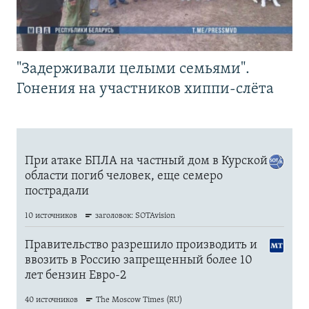
"Задерживали целыми семьями".
Гонения на участников хиппи-слёта