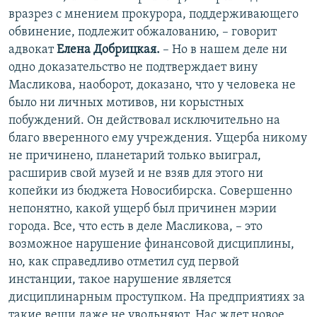
вразрез с мнением прокурора, поддерживающего
обвинение, подлежит обжалованию, – говорит
адвокат
Елена Добрицкая.
– Но в нашем деле ни
одно доказательство не подтверждает вину
Масликова, наоборот, доказано, что у человека не
было ни личных мотивов, ни корыстных
побуждений. Он действовал исключительно на
благо вверенного ему учреждения. Ущерба никому
не причинено, планетарий только выиграл,
расширив свой музей и не взяв для этого ни
копейки из бюджета Новосибирска. Совершенно
непонятно, какой ущерб был причинен мэрии
города. Все, что есть в деле Масликова, – это
возможное нарушение финансовой дисциплины,
но, как справедливо отметил суд первой
инстанции, такое нарушение является
дисциплинарным проступком. На предприятиях за
такие вещи даже не увольняют. Нас ждет новое