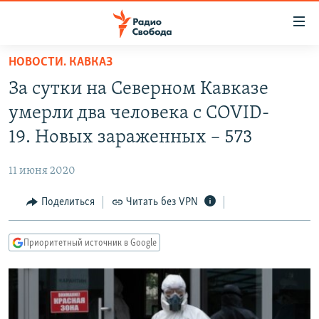
Ссылки
для
упрощенного
НОВОСТИ. КАВКАЗ
ПРОГРАММЫ
доступа
За сутки на Северном Кавказе
ПОДКАСТЫ
Вернуться
умерли два человека с COVID-
к
АВТОРСКИЕ ПРОЕКТЫ
19. Новых зараженных – 573
основному
ЦИТАТЫ СВОБОДЫ
содержанию
11 июня 2020
Вернутся
МНЕНИЯ
к
Поделиться
Читать без VPN
КУЛЬТУРА
главной
навигации
IDEL.РЕАЛИИ
Приоритетный источник в Google
Вернутся
КАВКАЗ.РЕАЛИИ
к
СЕВЕР.РЕАЛИИ
поиску
СИБИРЬ.РЕАЛИИ