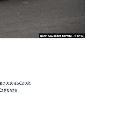
авропольском
Кавказе