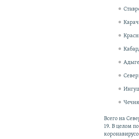
Ставр
Карач
Красн
Кабар
Адыгея
Северн
Ингуш
Чечня 
Всего на Сев
19. В целом п
коронавирусо