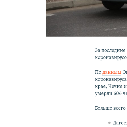
За последние
коронавирусо
По
данным
Оп
коронавируса
крае, Чечне 
умерли 606 че
Больше всего 
Дагест