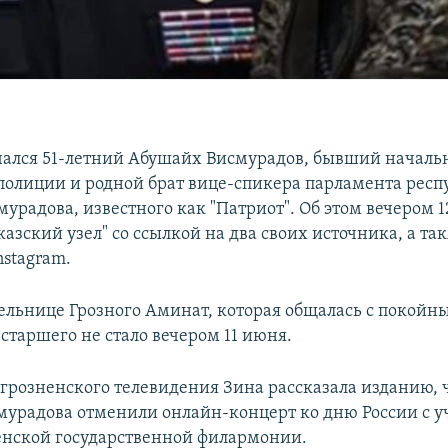
чался 51-летний Абушайх Висмурадов, бывший началь
полиции и родной брат вице-спикера парламента респ
урадова, известного как "Патриот". Об этом вечером 
азский узел" со ссылкой на два своих источника, а та
nstagram.
ельнице Грозного Аминат, которая общалась с покойны
старшего не стало вечером 11 июня.
 грозненского телевидения Зина рассказала изданию, ч
урадова отменили онлайн-концерт ко дню России с у
енской государственной филармонии.