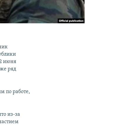
ник
ублики
12 июня
кже ряд
м по работе,
то из-за
частием