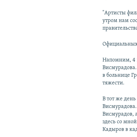
"Артисты фил
утром нам соо
правительств
Официальных
Напомним, 4
Висмурадова.
в больнице Г
тяжести.
В тот же день
Висмурадова.
Висмурадов, 
здесь со мной
Кадыров в кад