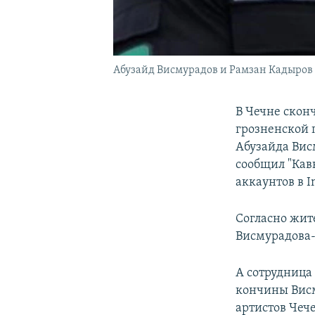
Абузайд Висмурадов и Рамзан Кадыров
В Чечне скон
грозненской 
Абузайда Висм
сообщил "Кавк
аккаунтов в I
Согласно жит
Висмурадова-
А сотрудница
кончины Висм
артистов Чеч