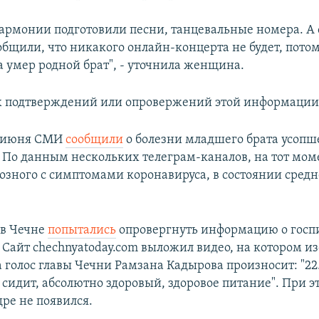
армонии подготовили песни, танцевальные номера. А 
бщили, что никакого онлайн-концерта не будет, потом
а умер родной брат", - уточнила женщина.
 подтверждений или опровержений этой информации 
 июня СМИ
сообщили
о болезни младшего брата усопш
 По данным нескольких телеграм-каналов, на тот мом
розного с симптомами коронавируса, в состоянии сред
 в Чечне
попытались
опровергнуть информацию о госп
 Сайт chechnyatoday.com выложил видео, на котором и
а голос главы Чечни Рамзана Кадырова произносит: "22
 сидит, абсолютно здоровый, здоровое питание". При э
ре не появился.