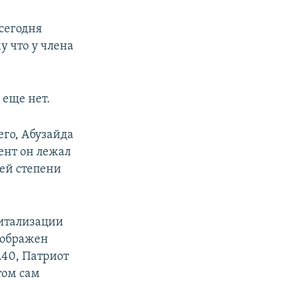
сегодня
у что у члена
еще нет.
его, Абузайда
ент он лежал
ней степени
итализации
зображен
.40, Патриот
том сам