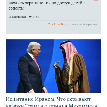
Испытание Ираном. Что скрывают
улыбки Трампа и принца Мухаммеда