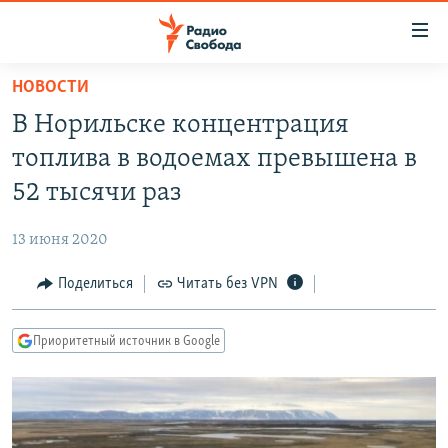
Ссылки
для
упрощенного
НОВОСТИ
ПРОГРАММЫ
доступа
В Норильске концентрация
ПОДКАСТЫ
Вернуться
топлива в водоемах превышена в
к
АВТОРСКИЕ ПРОЕКТЫ
52 тысячи раз
основному
ЦИТАТЫ СВОБОДЫ
содержанию
13 июня 2020
Вернутся
МНЕНИЯ
к
Поделиться
Читать без VPN
КУЛЬТУРА
главной
навигации
IDEL.РЕАЛИИ
Приоритетный источник в Google
Вернутся
КАВКАЗ.РЕАЛИИ
к
СЕВЕР.РЕАЛИИ
поиску
СИБИРЬ.РЕАЛИИ