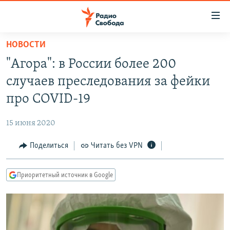
Ссылки
для
упрощенного
НОВОСТИ
ПРОГРАММЫ
доступа
"Агора": в России более 200
ПОДКАСТЫ
Вернуться
случаев преследования за фейки
к
АВТОРСКИЕ ПРОЕКТЫ
про COVID-19
основному
ЦИТАТЫ СВОБОДЫ
содержанию
15 июня 2020
Вернутся
МНЕНИЯ
к
Поделиться
Читать без VPN
КУЛЬТУРА
главной
навигации
IDEL.РЕАЛИИ
Приоритетный источник в Google
Вернутся
КАВКАЗ.РЕАЛИИ
к
СЕВЕР.РЕАЛИИ
поиску
СИБИРЬ.РЕАЛИИ