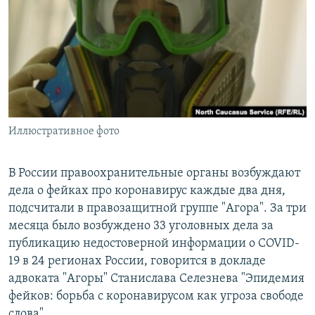
РАСПИСАНИЕ ВЕЩАНИЯ
ПОДПИШИТЕСЬ НА РАССЫЛКУ
СОЦИАЛЬНЫЕ СЕТИ
Иллюстративное фото
Все сайты РСЕ/РС
В России правоохранительные органы возбуждают
дела о фейках про коронавирус каждые два дня,
подсчитали в правозащитной группе "Агора". За три
месяца было возбуждено 33 уголовных дела за
публикацию недостоверной информации о COVID-
19 в 24 регионах России, говорится в докладе
адвоката "Агоры" Станислава Селезнева "Эпидемия
фейков: борьба с коронавирусом как угроза свободе
слова".