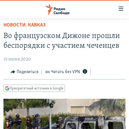
Ссылки
для
упрощенного
НОВОСТИ. КАВКАЗ
ПРОГРАММЫ
доступа
Во французском Дижоне прошли
ПОДКАСТЫ
Вернуться
беспорядки с участием чеченцев
к
АВТОРСКИЕ ПРОЕКТЫ
основному
15 июня 2020
ЦИТАТЫ СВОБОДЫ
содержанию
Вернутся
МНЕНИЯ
Поделиться
Читать без VPN
к
КУЛЬТУРА
главной
Приоритетный источник в Google
навигации
IDEL.РЕАЛИИ
Вернутся
КАВКАЗ.РЕАЛИИ
к
СЕВЕР.РЕАЛИИ
поиску
СИБИРЬ.РЕАЛИИ