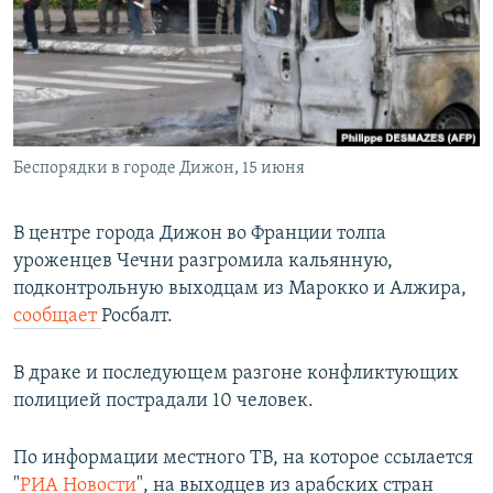
РАСПИСАНИЕ ВЕЩАНИЯ
ПОДПИШИТЕСЬ НА РАССЫЛКУ
СОЦИАЛЬНЫЕ СЕТИ
Беспорядки в городе Дижон, 15 июня
В центре города Дижон во Франции толпа
уроженцев Чечни разгромила кальянную,
Все сайты РСЕ/РС
подконтрольную выходцам из Марокко и Алжира,
сообщает
Росбалт.
В драке и последующем разгоне конфликтующих
полицией пострадали 10 человек.
По информации местного ТВ, на которое ссылается
"
РИА Новости
", на выходцев из арабских стран