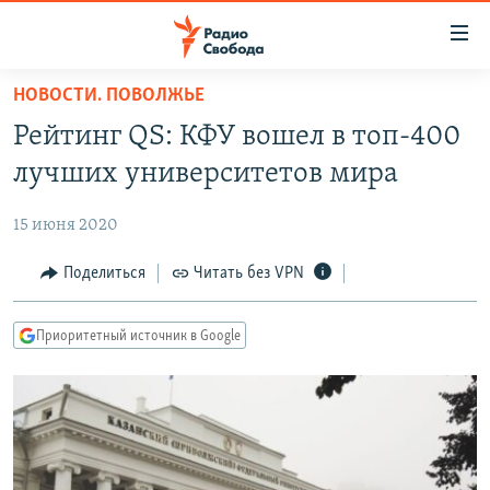
Ссылки
для
упрощенного
НОВОСТИ. ПОВОЛЖЬЕ
ПРОГРАММЫ
доступа
Рейтинг QS: КФУ вошел в топ-400
ПОДКАСТЫ
Вернуться
лучших университетов мира
к
АВТОРСКИЕ ПРОЕКТЫ
основному
15 июня 2020
ЦИТАТЫ СВОБОДЫ
содержанию
Вернутся
МНЕНИЯ
Поделиться
Читать без VPN
к
КУЛЬТУРА
главной
Приоритетный источник в Google
навигации
IDEL.РЕАЛИИ
Вернутся
КАВКАЗ.РЕАЛИИ
к
СЕВЕР.РЕАЛИИ
поиску
СИБИРЬ.РЕАЛИИ