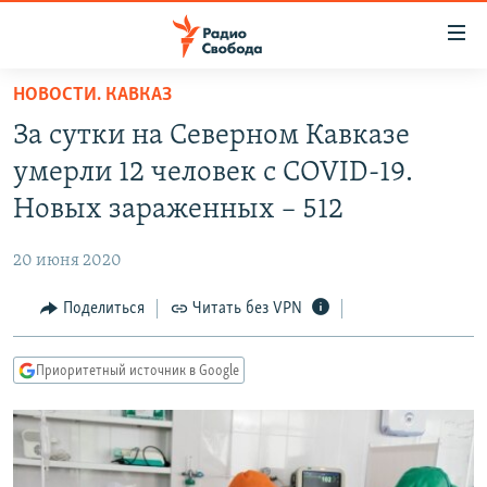
Ссылки
для
упрощенного
НОВОСТИ. КАВКАЗ
ПРОГРАММЫ
доступа
За сутки на Северном Кавказе
ПОДКАСТЫ
Вернуться
умерли 12 человек с COVID-19.
к
АВТОРСКИЕ ПРОЕКТЫ
Новых зараженных – 512
основному
ЦИТАТЫ СВОБОДЫ
содержанию
20 июня 2020
Вернутся
МНЕНИЯ
к
Поделиться
Читать без VPN
КУЛЬТУРА
главной
навигации
IDEL.РЕАЛИИ
Приоритетный источник в Google
Вернутся
КАВКАЗ.РЕАЛИИ
к
СЕВЕР.РЕАЛИИ
поиску
СИБИРЬ.РЕАЛИИ