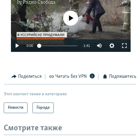
by
Радио Свобода
No media source currently available
0:00
1:41
Поделиться
Читать без VPN
Подпишитесь
Этот контент также в категориях
Новости
Города
Смотрите также