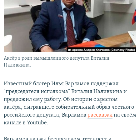
РАСПИСАНИЕ ВЕЩАНИЯ
ПОДПИШИТЕСЬ НА РАССЫЛКУ
СОЦИАЛЬНЫЕ СЕТИ
Актёр в роли вымышленного депутата Виталия
Наливкина.
Все сайты РСЕ/РС
Известный блогер Илья Варламов поддержал
"председателя исполкома" Виталия Наливкина и
предложил ему работу. Об истории с арестом
актёра, сыгравшего собирательный образ честного
российского депутата, Варламов
рассказал
на своём
канале в Youtube.
Варламов назвал беспределом этот арест и