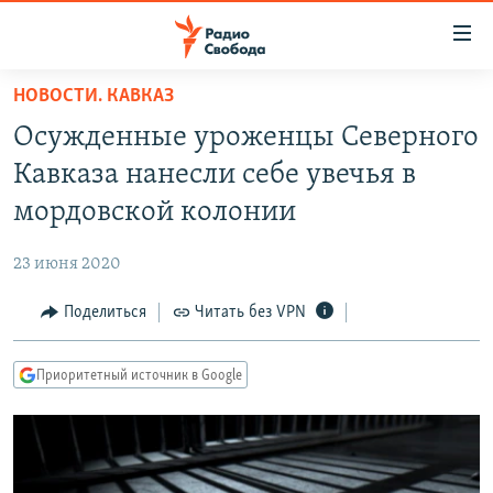
Ссылки
для
упрощенного
НОВОСТИ. КАВКАЗ
ПРОГРАММЫ
доступа
Осужденные уроженцы Северного
ПОДКАСТЫ
Вернуться
Кавказа нанесли себе увечья в
к
АВТОРСКИЕ ПРОЕКТЫ
мордовской колонии
основному
ЦИТАТЫ СВОБОДЫ
содержанию
23 июня 2020
Вернутся
МНЕНИЯ
к
Поделиться
Читать без VPN
КУЛЬТУРА
главной
навигации
IDEL.РЕАЛИИ
Приоритетный источник в Google
Вернутся
КАВКАЗ.РЕАЛИИ
к
СЕВЕР.РЕАЛИИ
поиску
СИБИРЬ.РЕАЛИИ