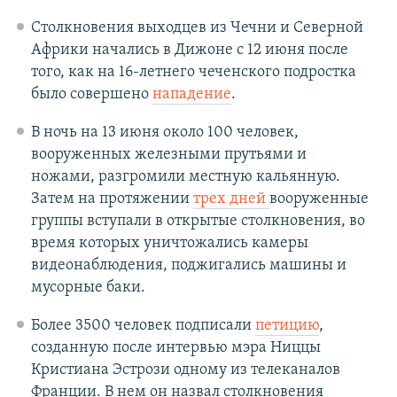
Auto
270p
360p
404p
404p
Столкновения выходцев из Чечни и Северной
Африки начались в Дижоне с 12 июня после
1080p
1080p
того, как на 16-летнего чеченского подростка
было совершено
нападение
.
В ночь на 13 июня около 100 человек,
вооруженных железными прутьями и
ножами, разгромили местную кальянную.
Затем на протяжении
трех дней
вооруженные
группы вступали в открытые столкновения, во
время которых уничтожались камеры
видеонаблюдения, поджигались машины и
мусорные баки.
Более 3500 человек подписали
петицию
,
созданную после интервью мэра Ниццы
Кристиана Эстрози одному из телеканалов
Франции. В нем он назвал столкновения