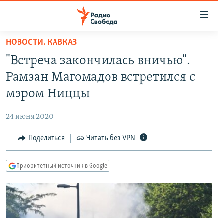
Ссылки
для
упрощенного
НОВОСТИ. КАВКАЗ
ПРОГРАММЫ
доступа
"Встреча закончилась вничью".
ПОДКАСТЫ
Вернуться
Рамзан Магомадов встретился с
к
АВТОРСКИЕ ПРОЕКТЫ
мэром Ниццы
основному
ЦИТАТЫ СВОБОДЫ
содержанию
24 июня 2020
Вернутся
МНЕНИЯ
к
Поделиться
Читать без VPN
КУЛЬТУРА
главной
навигации
IDEL.РЕАЛИИ
Приоритетный источник в Google
Вернутся
КАВКАЗ.РЕАЛИИ
к
СЕВЕР.РЕАЛИИ
поиску
СИБИРЬ.РЕАЛИИ