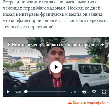
Эстрози не извинился за свои высказывания о
чеченцах перед Магомадовым. Несколько дней
назад в интервью французским медиа он заявил,
что конфликт произошел из-за "попытки перехвата
точек сбыта наркотиков".
В Ницце чеченцы борются с наркоторговлей
by
Радио Свобода
No media source currently available
Auto
0:00
7:48
270p
Скачать медиафайл
360p