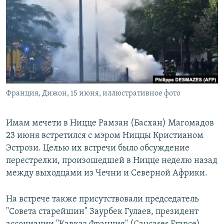
РАСПИСАНИЕ ВЕЩАНИЯ
ПОДПИШИТЕСЬ НА РАССЫЛКУ
СОЦИАЛЬНЫЕ СЕТИ
Франция, Дижон, 15 июня, иллюстративное фото
Все сайты РСЕ/РС
Имам мечети в Ницце Рамзан (Басхан) Магомадов
23 июня встретился с мэром Ниццы Кристианом
Эстрози. Целью их встречи было обсуждение
перестрелки, произошедшей в Ницце неделю назад
между выходцами из Чечни и Северной Африки.
На встрече также присутствовали председатель
"Совета старейшин" Заурбек Гулаев, президент