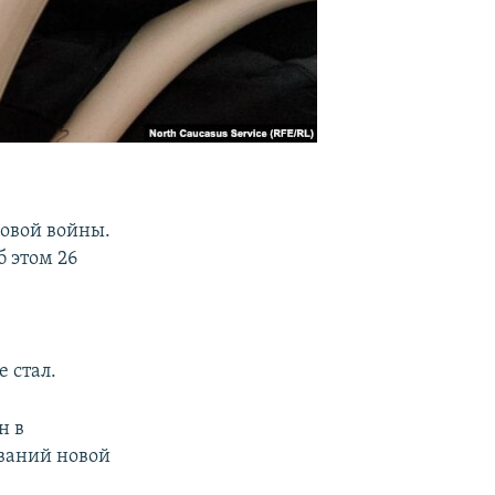
ровой войны.
 этом 26
 стал.
н в
ваний новой