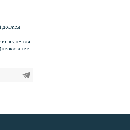
й должен
Ф
о исполнения
 (неоказание