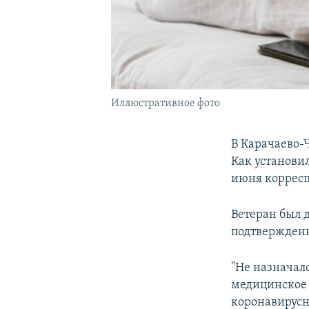
Иллюстративное фото
В Карачаево-
Как установи
июня корресп
Ветеран был 
подтвержденн
"Не назначал
медицинское 
коронавирусн