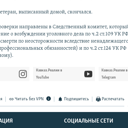
 ветеран, выписанный домой, скончался.
оверки направлены в Следственный комитет, которы
ие о возбуждении уголовного дела по ч.2 ст.109 УК Р
смерти по неосторожности вследствие ненадлежащег
профессиональных обязанностей) и по ч.2 ст.124 УК РФ
ному).
Кавказ.Реалии в
Кавказ.Реалии в
YouTube
Telegram
ся
Читать без VPN
Подпишитесь
Распечатать
АЦИЯ
СОЦИАЛЬНЫЕ СЕТИ