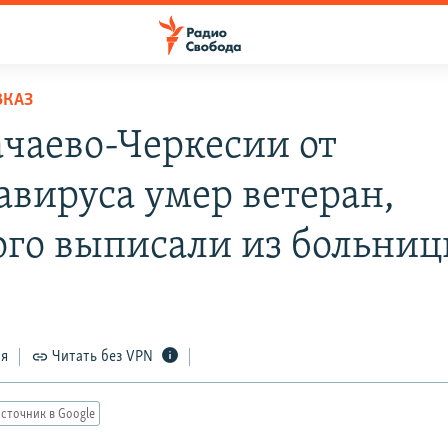
ВКАЗ
ачаево-Черкесии от
авируса умер ветеран,
ого выписали из больни
ся
Читать без VPN
сточник в Google