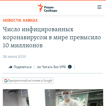
Ссылки
для
упрощенного
НОВОСТИ. КАВКАЗ
ПРОГРАММЫ
доступа
Число инфицированных
ПОДКАСТЫ
Вернуться
коронавирусом в мире превысило
к
АВТОРСКИЕ ПРОЕКТЫ
10 миллионов
основному
ЦИТАТЫ СВОБОДЫ
содержанию
28 июня 2020
Вернутся
МНЕНИЯ
к
Поделиться
Читать без VPN
КУЛЬТУРА
главной
навигации
IDEL.РЕАЛИИ
Приоритетный источник в Google
Вернутся
КАВКАЗ.РЕАЛИИ
к
СЕВЕР.РЕАЛИИ
поиску
СИБИРЬ.РЕАЛИИ