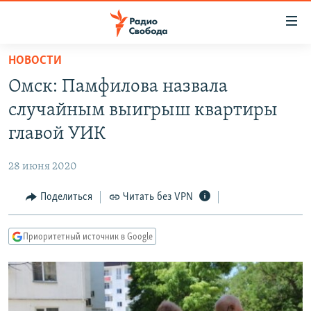
Ссылки
для
упрощенного
НОВОСТИ
ПРОГРАММЫ
доступа
Омск: Памфилова назвала
ПОДКАСТЫ
Вернуться
случайным выигрыш квартиры
к
АВТОРСКИЕ ПРОЕКТЫ
главой УИК
основному
ЦИТАТЫ СВОБОДЫ
содержанию
28 июня 2020
Вернутся
МНЕНИЯ
к
Поделиться
Читать без VPN
КУЛЬТУРА
главной
навигации
IDEL.РЕАЛИИ
Приоритетный источник в Google
Вернутся
КАВКАЗ.РЕАЛИИ
к
СЕВЕР.РЕАЛИИ
поиску
СИБИРЬ.РЕАЛИИ