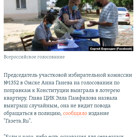
РАСПИСАНИЕ ВЕЩАНИЯ
ПОДПИШИТЕСЬ НА РАССЫЛКУ
СОЦИАЛЬНЫЕ СЕТИ
Всероссийское голосование
Все сайты РСЕ/РС
Председатель участковой избирательной комиссии
№1352 в Омске Анна Ганева на голосовании по
поправкам к Конституции выиграла в лотерею
квартиру. Глава ЦИК Элла Памфилова назвала
выигрыш случайным, она не видит повода
обращаться в полицию,
сообщило
издание
"Газета.Ru".