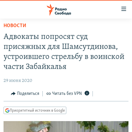
Ссылки
для
упрощенного
НОВОСТИ
ПРОГРАММЫ
доступа
Адвокаты попросят суд
ПОДКАСТЫ
Вернуться
присяжных для Шамсутдинова,
к
АВТОРСКИЕ ПРОЕКТЫ
устроившего стрельбу в воинской
основному
ЦИТАТЫ СВОБОДЫ
содержанию
части Забайкалья
Вернутся
МНЕНИЯ
к
29 июня 2020
КУЛЬТУРА
главной
Поделиться
Читать без VPN
навигации
IDEL.РЕАЛИИ
Вернутся
КАВКАЗ.РЕАЛИИ
к
Приоритетный источник в Google
СЕВЕР.РЕАЛИИ
поиску
СИБИРЬ.РЕАЛИИ