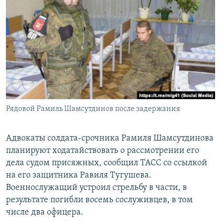
РАСПИСАНИЕ ВЕЩАНИЯ
ПОДПИШИТЕСЬ НА РАССЫЛКУ
СОЦИАЛЬНЫЕ СЕТИ
Рядовой Рамиль Шамсутдинов после задержания
Все сайты РСЕ/РС
Адвокаты солдата-срочника Рамиля Шамсутдинова
планируют ходатайствовать о рассмотрении его
дела судом присяжных, сообщил ТАСС со ссылкой
на его защитника Равиля Тугушева.
Военнослужащий устроил стрельбу в части, в
результате погибли восемь сослуживцев, в том
числе два офицера.