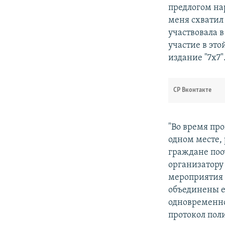
предлогом на
меня схватил 
участвовала в
участие в эт
издание "7х7"
СР Вконтакте
"Во время пр
одном месте,
граждане поо
организатору
мероприятия 
объединены е
одновременно
протокол пол