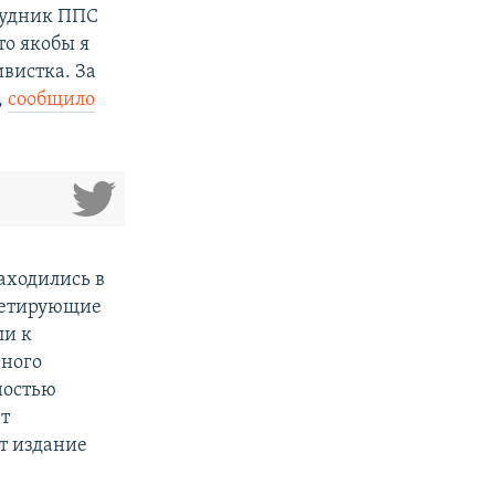
рудник ППС
то якобы я
ивистка. За
,
сообщило
аходились в
икетирующие
ли к
чного
ностью
ет
т издание