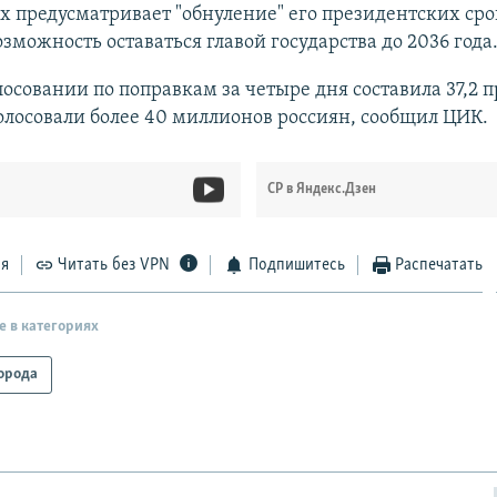
х предусматривает "обнуление" его президентских сро
озможность оставаться главой государства до 2036 года
лосовании по поправкам за четыре дня составила 37,2 п
олосовали более 40 миллионов россиян, сообщил ЦИК.
СР в Яндекс.Дзен
ся
Читать без VPN
Подпишитесь
Распечатать
е в категориях
орода