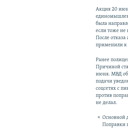
Акция 20 июн
единомышленн
была направл
если тоже не
После отказа
применили к н
Ранее полиц
Причиной ста
июня. МВД об
подачи уведом
соцсетях с пи
против поправ
не делал.
Основной д
Поправки 