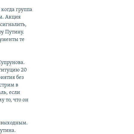
когда группа
м. Акция
сигналить,
у Путину.
ументы те
Чупрунова.
ституцию 20
иятия без
 стрим в
ль, если
у то, что он
н выходным.
утина.