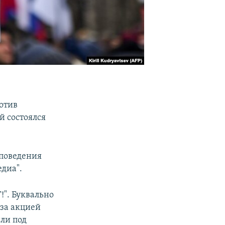
отив
й состоялся
 поведения
диа".
!". Буквально
 за акцией
ли под