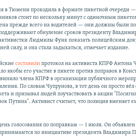
я в Тюмени проходила в формате пикетной очереди — 
иков стоит по нескольку минут с одиночным пикето
ена прежде всего на водителей — они должны были по
 поддерживают обнуление сроков президенту Владимир
 активистки Людмилы Функ показать полицейским док
ей силу, и она стала задыхаться, отмечает издание.
ейские
составили
протокол на активиста КПРФ Антона 
ло якобы его участие в пикете против поправок в Кон
винило члена КПРФ в организации публичного меропр
ления. По словам Чупрунова, в тот день он просто вёл
кета и призывал людей поучаствовать в акции "Посигна
ок Путина". Активист считает, что полиция вменяет ем
ень голосования по поправкам — 1 июля. Он объявле
принимаются по инициативе президента Владимира П