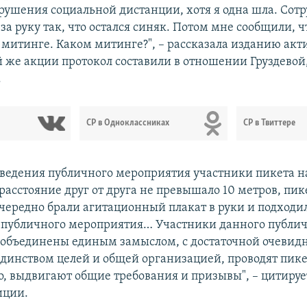
рушения социальной дистанции, хотя я одна шла. Сот
за руку так, что остался синяк. Потом мне сообщили, ч
 митинге. Каком митинге?", – рассказала изданию акт
ой же акции протокол составили в отношении Груздевой
.
СР в Одноклассниках
СР в Твиттере
оведения публичного мероприятия участники пикета н
 расстояние друг от друга не превышало 10 метров, п
чередно брали агитационный плакат в руки и подходи
 публичного мероприятия… Участники данного публи
объединены единым замыслом, с достаточной очевид
динством целей и общей организацией, проводят пик
, выдвигают общие требования и призывы", – цитируе
иции.