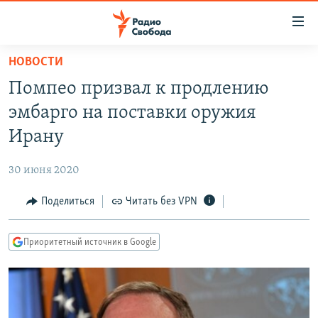
Ссылки
для
упрощенного
НОВОСТИ
ПРОГРАММЫ
доступа
Помпео призвал к продлению
ПОДКАСТЫ
Вернуться
эмбарго на поставки оружия
к
АВТОРСКИЕ ПРОЕКТЫ
Ирану
основному
ЦИТАТЫ СВОБОДЫ
содержанию
30 июня 2020
Вернутся
МНЕНИЯ
к
Поделиться
Читать без VPN
КУЛЬТУРА
главной
навигации
IDEL.РЕАЛИИ
Приоритетный источник в Google
Вернутся
КАВКАЗ.РЕАЛИИ
к
СЕВЕР.РЕАЛИИ
поиску
СИБИРЬ.РЕАЛИИ