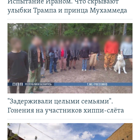
Испытание Ираном. Что скрывают
улыбки Трампа и принца Мухаммеда
"Задерживали целыми семьями".
Гонения на участников хиппи-слёта