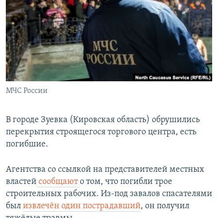
РАСПИСАНИЕ ВЕЩАНИЯ
ПОДПИШИТЕСЬ НА РАССЫЛКУ
СОЦИАЛЬНЫЕ СЕТИ
МЧС России
Все сайты РСЕ/РС
В городе Зуевка (Кировская область) обрушились
перекрытия строящегося торгового центра, есть
погибшие.
Агентства со ссылкой на представителей местных
властей
сообщают
о том, что погибли трое
строительных рабочих. Из-под завалов спасателями
был
извлечён один пострадавший
, он получил