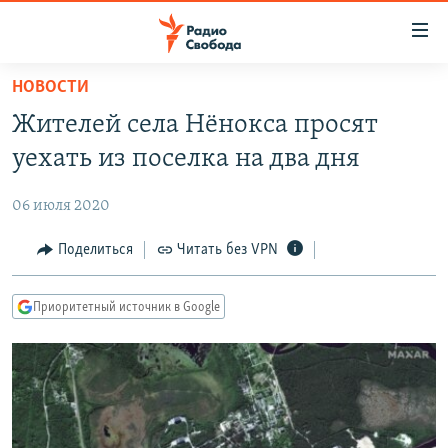
Ссылки
для
упрощенного
НОВОСТИ
ПРОГРАММЫ
доступа
Жителей села Нёнокса просят
ПОДКАСТЫ
Вернуться
уехать из поселка на два дня
к
АВТОРСКИЕ ПРОЕКТЫ
основному
06 июля 2020
ЦИТАТЫ СВОБОДЫ
содержанию
Вернутся
МНЕНИЯ
Поделиться
Читать без VPN
к
КУЛЬТУРА
главной
Приоритетный источник в Google
навигации
IDEL.РЕАЛИИ
Вернутся
КАВКАЗ.РЕАЛИИ
к
СЕВЕР.РЕАЛИИ
поиску
СИБИРЬ.РЕАЛИИ