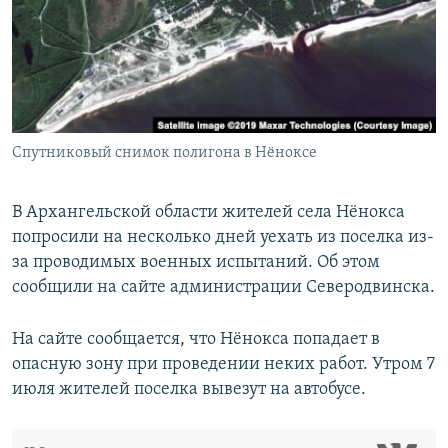
РАСПИСАНИЕ ВЕЩАНИЯ
ПОДПИШИТЕСЬ НА РАССЫЛКУ
СОЦИАЛЬНЫЕ СЕТИ
Спутниковый снимок полигона в Нёноксе
В Архангельской области жителей села Нёнокса
попросили на несколько дней уехать из поселка из-
Все сайты РСЕ/РС
за проводимых военных испытаний. Об этом
сообщили на сайте администрации Северодвинска.
На сайте сообщается, что Нёнокса попадает в
опасную зону при проведении неких работ. Утром 7
июля жителей поселка вывезут на автобусе.