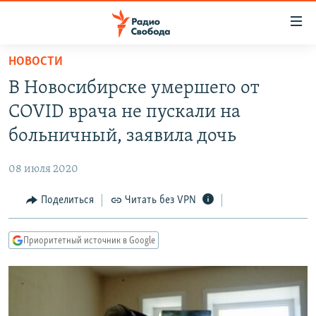
Ссылки
для
упрощенного
НОВОСТИ
ПРОГРАММЫ
доступа
В Новосибирске умершего от
ПОДКАСТЫ
Вернуться
COVID врача не пускали на
к
АВТОРСКИЕ ПРОЕКТЫ
больничный, заявила дочь
основному
ЦИТАТЫ СВОБОДЫ
содержанию
08 июля 2020
Вернутся
МНЕНИЯ
к
Поделиться
Читать без VPN
КУЛЬТУРА
главной
навигации
IDEL.РЕАЛИИ
Приоритетный источник в Google
Вернутся
КАВКАЗ.РЕАЛИИ
к
СЕВЕР.РЕАЛИИ
поиску
СИБИРЬ.РЕАЛИИ