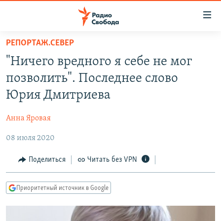
Ссылки
для
упрощенного
РЕПОРТАЖ.СЕВЕР
ПРОГРАММЫ
доступа
"Ничего вредного я себе не мог
ПОДКАСТЫ
Вернуться
позволить". Последнее слово
к
АВТОРСКИЕ ПРОЕКТЫ
Юрия Дмитриева
основному
ЦИТАТЫ СВОБОДЫ
содержанию
Анна Яровая
Вернутся
МНЕНИЯ
к
08 июля 2020
КУЛЬТУРА
главной
навигации
IDEL.РЕАЛИИ
Поделиться
Читать без VPN
Вернутся
КАВКАЗ.РЕАЛИИ
к
Приоритетный источник в Google
СЕВЕР.РЕАЛИИ
поиску
СИБИРЬ.РЕАЛИИ