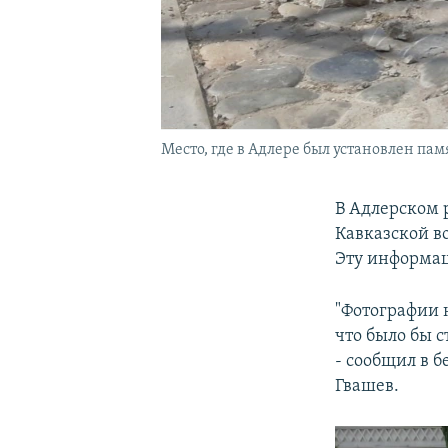
Место, где в Адлере был установлен па
В Адлерском 
Кавказской в
Эту информац
"Фотографии 
что было бы с
- сообщил в 
Гвашев.