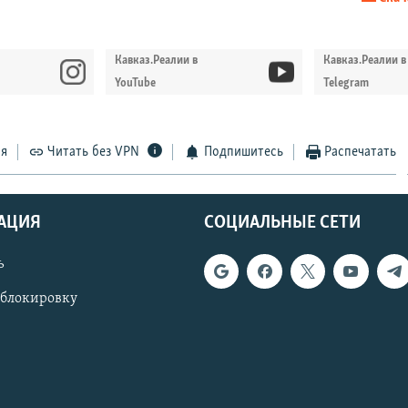
EMBED
Кавказ.Реалии в
Кавказ.Реалии в
YouTube
Telegram
Auto
240p
360p
480p
ся
Читать без VPN
Подпишитесь
Распечатать
720p
1080p
АЦИЯ
СОЦИАЛЬНЫЕ СЕТИ
ь
 блокировку