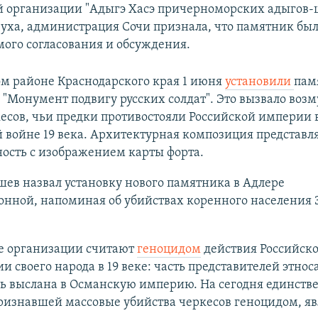
 организации "Адыгэ Хасэ причерноморских адыгов-
ха, администрация Сочи признала, что памятник был
мого согласования и обсуждения.
ом районе Краснодарского края 1 июня
установили
пам
"Монумент подвигу русских солдат". Это вызвало воз
есов, чьи предки противостояли Российской империи 
 войне 19 века. Архитектурная композиция представля
ость с изображением карты форта.
шев назвал установку нового памятника в Адлере
онной, напоминая об убийствах коренного населения 
е организации считают
геноцидом
действия Российск
и своего народа в 19 веке: часть представителей этнос
ть выслана в Османскую империю. На сегодня единств
ризнавшей массовые убийства черкесов геноцидом, яв