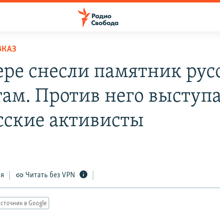
ВКАЗ
ере снесли памятник ру
там. Против него выступ
сские активисты
ся
Читать без VPN
сточник в Google