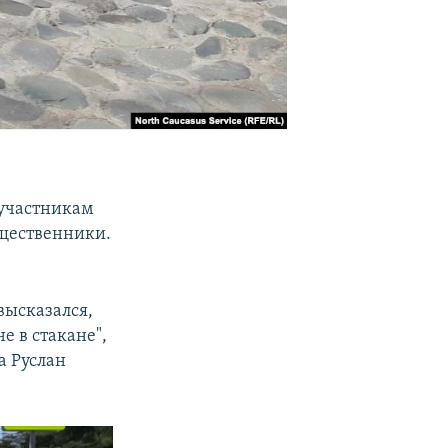
 участникам
бщественники.
 высказался,
е в стакане",
а Руслан