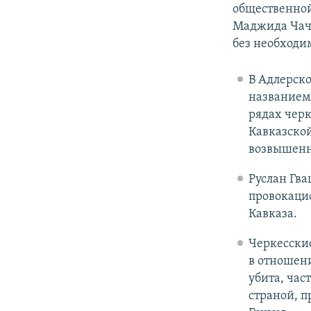
общественной
Маджида Чачу
без необходи
В Адлерск
названием 
рядах черк
Кавказской
возвышенн
Руслан Гва
провокаци
Кавказа.
Черкесски
в отношени
убита, час
страной, п