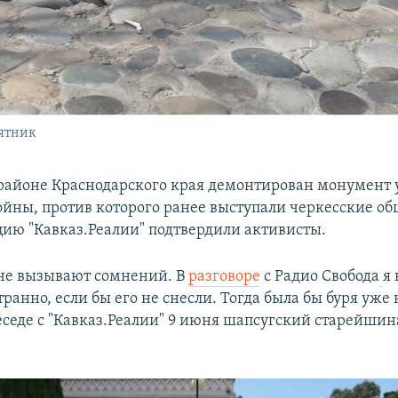
мятник
районе Краснодарского края демонтирован монумент
ойны, против которого ранее выступали черкесские о
ию "Кавказ.Реалии" подтвердили активисты.
не вызывают сомнений. В
разговоре
с Радио Свобода
я
транно, если бы его не снесли. Тогда была бы буря уже н
беседе с "Кавказ.Реалии" 9 июня шапсугский старейшин