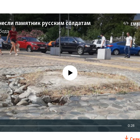
снесли памятник русским солдатам
EMB
бода
No media source currently available
0:28
Скач