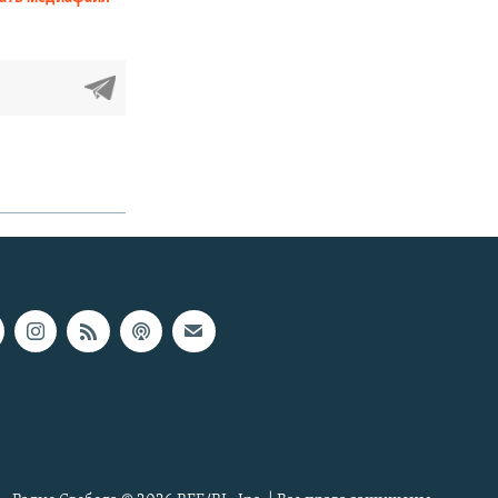
SHARE
360p
480p
720p
1080p
px
width