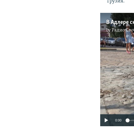
Грузия.
В Адлере 
by
Радио Сво
0:00