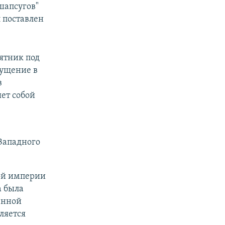
шапсугов"
 поставлен
ятник под
мущение в
в
ет собой
Западного
ой империи
а была
енной
ляется