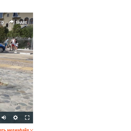
ED
SHARE
Auto
240p
ать медиафайл