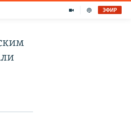
ЭФИР
сским
али