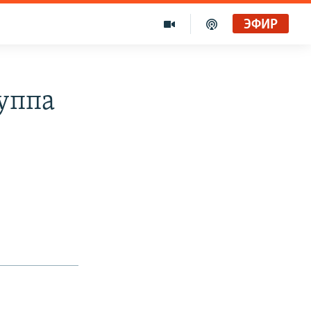
ЭФИР
руппа