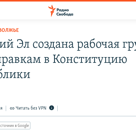
ОВОЛЖЬЕ
ий Эл создана рабочая г
правкам в Конституцию
блики
ся
Читать без VPN
сточник в Google