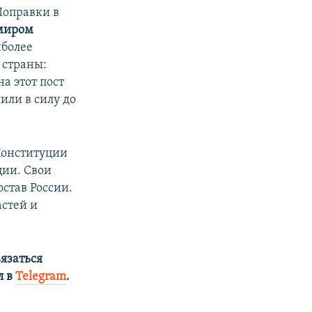
Поправки в
миром
иболее
 страны:
а этот пост
или в силу до
Конституции
ции. Свои
став России.
стей и
язаться
л в
Telegram
.