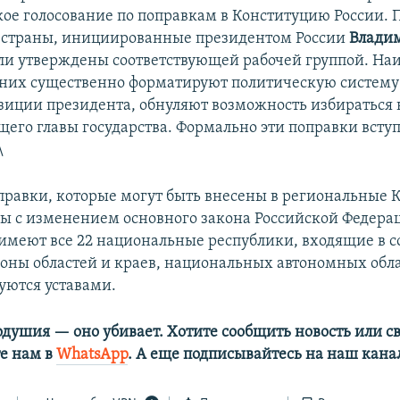
ое голосование по поправкам в Конституцию России. 
 страны, инициированные президентом России
Влади
ыли утверждены соответствующей рабочей группой. На
них существенно форматируют политическую систему
зиции президента, обнуляют возможность избираться н
щего главы государства. Формально эти поправки вступ
\
правки, которые могут быть внесены в региональные 
ы с изменением основного закона Российской Федера
имеют все 22 национальные республики, входящие в со
оны областей и краев, национальных автономных обла
уются уставами.
одушия — оно убивает. Хотите сообщить новость или св
е нам в
WhatsApp
. А еще подписывайтесь на наш кана