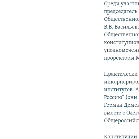
Среди участн
председатель
Общественно
В.В. Василье
Общественной
конституцион
уполномоченн
проректоры 
Практически 
инкорпориров
институтов. 
Россию” (они
Герман Демен
вместе с Оле
Общероссийск
Конституции 