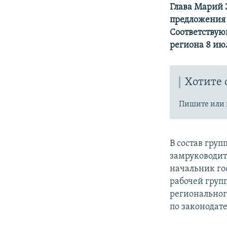
РАСПИСАНИЕ ВЕЩАНИЯ
Глава Марий Э
ПОДПИШИТЕСЬ НА РАССЫЛКУ
предложения 
Соответствую
региона 8 ию
Хотите 
Пишите или 
В состав гру
замруководит
начальник го
рабочей груп
региональног
по законодат