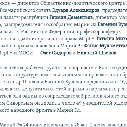
иков — директор Общественно-политического центра 
 Всемарийского совета
Эдуард Александров
, председат
й палаты республики
Герман Дементьев
, директор М
ва, зампредседателя Госсобрания Марий Эл
Евгений Ку
 палаты Российской Федерации, профессор кафедры
ного и административного права МарГУ
Татьяна Мих
ый по правам человека в Марий Эл
Фанис Мухаметга
МарГУ и МОСИ —
Олег Сидоров
и
Николай Швецов
.
все члены рабочей группы по поправкам в Конституц
аны в структуры власти и зависимых провластных об
Александр Павлов и Евгений Кузьмин представляют “Е
 являются депутатами от этой партии в парламенте рес
тьев был одним из сопредседателей регионального от
гом Сидоровым он входит в число 49 учредителей отде
ого народного фронта в Марий Эл.
Марий Эл 24 июня исполнилось 25 лет. 1 июля заверши