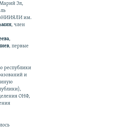
Марий Эл,
ель
арНИИЯЛИ им.
зьмин
, член
еева
,
лиев
, первые
ию республики
разований и
диную
публики),
деления ОНФ,
ления
лось