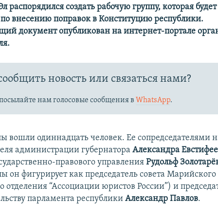
л распорядился создать рабочую группу, которая будет
по внесению поправок в Конституцию республики.
щий документ опубликован на интернет-портале орган
ля.
сообщить новость или связаться нами?
посылайте нам голосовые сообщения в
WhatsApp
.
ппы вошли одиннадцать человек. Ее сопредседателями 
еля администрации губернатора
Александра Евстифее
сударственно-правового управления
Рудольф Золотарё
пы он фигурирует как председатель совета Марийского
о отделения “Ассоциации юристов России”) и председа
ельству парламента республики
Александр Павлов
.