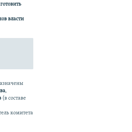
 готовить
ов власти
назначены
ва
,
в
(в составе
тель комитета