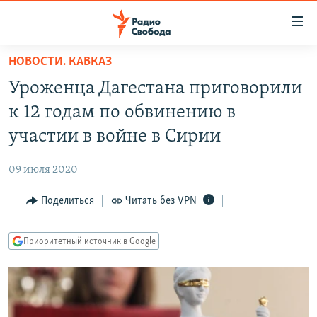
Ссылки
для
упрощенного
НОВОСТИ. КАВКАЗ
ПРОГРАММЫ
доступа
Уроженца Дагестана приговорили
ПОДКАСТЫ
Вернуться
к 12 годам по обвинению в
к
АВТОРСКИЕ ПРОЕКТЫ
участии в войне в Сирии
основному
ЦИТАТЫ СВОБОДЫ
содержанию
09 июля 2020
Вернутся
МНЕНИЯ
к
Поделиться
Читать без VPN
КУЛЬТУРА
главной
навигации
IDEL.РЕАЛИИ
Приоритетный источник в Google
Вернутся
КАВКАЗ.РЕАЛИИ
к
СЕВЕР.РЕАЛИИ
поиску
СИБИРЬ.РЕАЛИИ