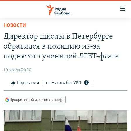
Ссылки
для
упрощенного
НОВОСТИ
ПРОГРАММЫ
доступа
Директор школы в Петербурге
ПОДКАСТЫ
Вернуться
обратился в полицию из-за
к
АВТОРСКИЕ ПРОЕКТЫ
поднятого ученицей ЛГБТ-флага
основному
ЦИТАТЫ СВОБОДЫ
содержанию
10 июля 2020
Вернутся
МНЕНИЯ
к
Поделиться
Читать без VPN
КУЛЬТУРА
главной
навигации
IDEL.РЕАЛИИ
Приоритетный источник в Google
Вернутся
КАВКАЗ.РЕАЛИИ
к
СЕВЕР.РЕАЛИИ
поиску
СИБИРЬ.РЕАЛИИ