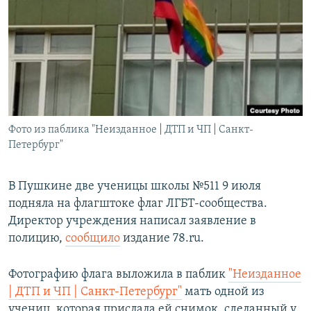
РАСПИСАНИЕ ВЕЩАНИЯ
ПОДПИШИТЕСЬ НА РАССЫЛКУ
СОЦИАЛЬНЫЕ СЕТИ
Фото из паблика "Неизданное | ДТП и ЧП | Санкт-
Петербург"
Все сайты РСЕ/РС
В Пушкине две ученицы школы №511 9 июля
подняла на флагштоке флаг ЛГБТ-сообщества.
Директор учреждения написал заявление в
полицию,
сообщило
издание 78.ru.
Фотографию флага выложила в паблик
"Неизданное
| ДТП и ЧП | Санкт-Петербург"
мать одной из
учениц, которая прислала ей снимок, сделанный у