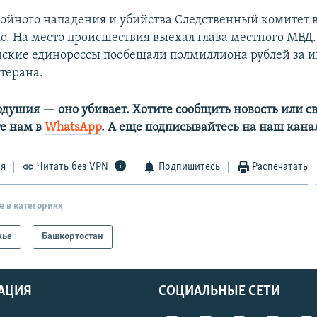
бойного нападения и убийства Следственный комитет 
ло. На место происшествия выехал глава местного МВД.
ские единороссы пообещали полмиллиона рублей за
етерана.
одушия — оно убивает. Хотите сообщить новость или св
е нам в
WhatsApp
. А еще подписывайтесь на наш кана
ся
Читать без VPN
Подпишитесь
Распечатать
е в категориях
жье
Башкортостан
АЦИЯ
СОЦИАЛЬНЫЕ СЕТИ