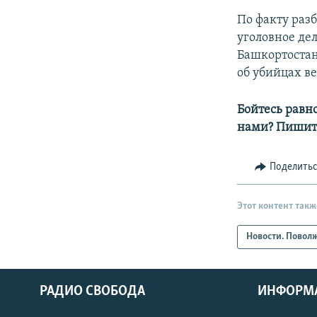
По факту раз
уголовное де
Башкортостан
об убийцах в
Бойтесь равн
нами? Пишит
Поделить
Этот контент такж
Новости. Повол
РАДИО СВОБОДА
ИНФОРМ