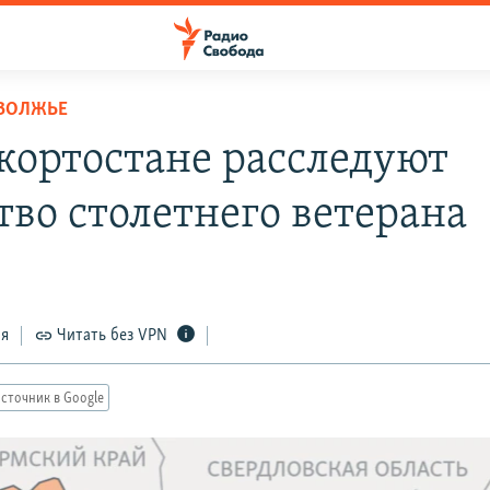
ОВОЛЖЬЕ
кортоcтане расследуют
тво столетнего ветерана
ся
Читать без VPN
сточник в Google