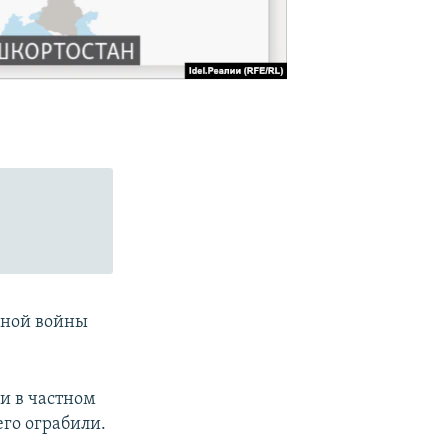
нной войны
и в частном
его ограбили.