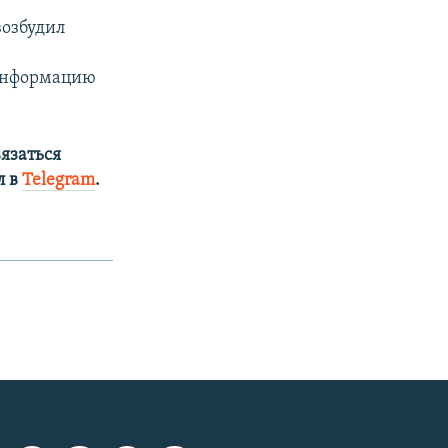
возбудил
 информацию
язаться
л в
Telegram
.