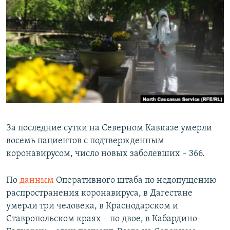
РАСПИСАНИЕ ВЕЩАНИЯ
ПОДПИШИТЕСЬ НА РАССЫЛКУ
СОЦИАЛЬНЫЕ СЕТИ
Все сайты РСЕ/РС
За последние сутки на Северном Кавказе умерли
восемь пациентов с подтвержденным
коронавирусом, число новых заболевших – 366.
По
данным
Оперативного штаба по недопущению
распространения коронавируса, в Дагестане
умерли три человека, в Краснодарском и
Ставропольском краях – по двое, в Кабардино-