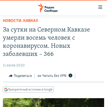
Ссылки
для
упрощенного
НОВОСТИ. КАВКАЗ
ПРОГРАММЫ
доступа
За сутки на Северном Кавказе
ПОДКАСТЫ
Вернуться
умерли восемь человек с
к
АВТОРСКИЕ ПРОЕКТЫ
коронавирусом. Новых
основному
ЦИТАТЫ СВОБОДЫ
содержанию
заболевших – 366
Вернутся
МНЕНИЯ
к
11 июля 2020
КУЛЬТУРА
главной
Поделиться
Читать без VPN
навигации
IDEL.РЕАЛИИ
Вернутся
КАВКАЗ.РЕАЛИИ
к
Приоритетный источник в Google
СЕВЕР.РЕАЛИИ
поиску
СИБИРЬ.РЕАЛИИ